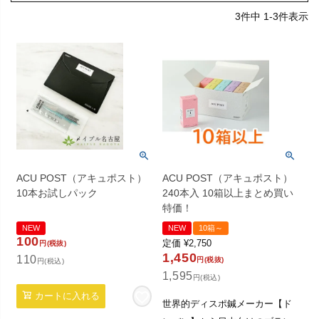
3
件中
1
-
3
件表示
ACU POST（アキュポスト）
ACU POST（アキュポスト）
10本お試しパック
240本入 10箱以上まとめ買い
特価！
NEW
NEW
10箱～
100
定価
¥
2,750
円(税抜)
1,450
110
円(税抜)
円(税込)
1,595
円(税込)
カートに入れる
世界的ディスポ鍼メーカー【ド