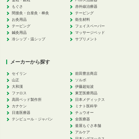
もぐさ
赤外線治療器
間接灸・台座灸・棒灸
テーピング
お灸用品
衛生材料
テーピング
フェイスペーパー
鍼灸用品
マッサージベッド
冷シップ・温シップ
サプリメント
メーカーから探す
セイリン
前田豊吉商店
山正
ソルボ
大和漢
伊藤超短波
ファロス
東芝医療用品
高田ベッド製作所
日本メディックス
カナケン
ミナト医科学
日進医療器
チュウオー
テンピュール・ジャパン
全医療器
釜屋もぐさ本舗
アルケア
日本シグマックス