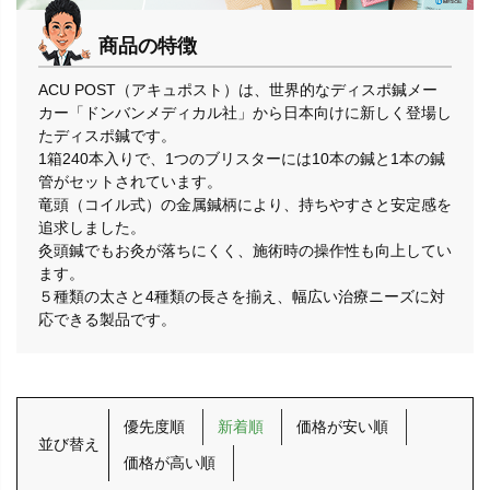
商品の特徴
ACU POST（アキュポスト）は、世界的なディスポ鍼メー
カー「ドンバンメディカル社」から日本向けに新しく登場し
たディスポ鍼です。
1箱240本入りで、1つのブリスターには10本の鍼と1本の鍼
管がセットされています。
竜頭（コイル式）の金属鍼柄により、持ちやすさと安定感を
追求しました。
灸頭鍼でもお灸が落ちにくく、施術時の操作性も向上してい
ます。
５種類の太さと4種類の長さを揃え、幅広い治療ニーズに対
応できる製品です。
優先度順
新着順
価格が安い順
並び替え
価格が高い順