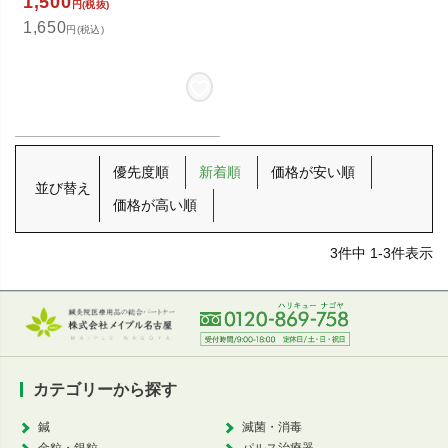
1,500
円(税抜)
1,650
円(税込)
優先度順
新着順
価格が安い順
並び替え
価格が高い順
3
件中
1
-
3
件表示
カテゴリーから探す
鍼
滅菌・消毒
金粒・銀粒
パルス治療器