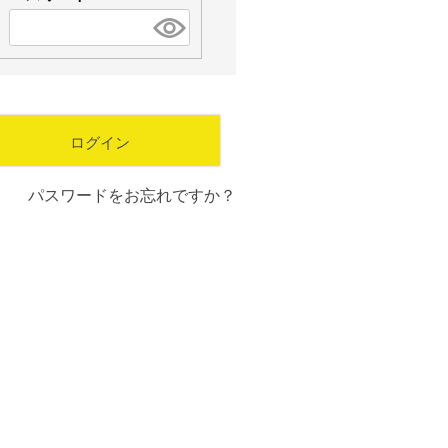
須
(
)
必
須
)
ログイン
パスワードをお忘れですか？