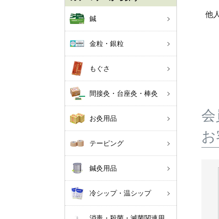
他
鍼
金粒・銀粒
もぐさ
間接灸・台座灸・棒灸
会
お灸用品
お
テーピング
鍼灸用品
冷シップ・温シップ
消毒・殺菌・滅菌関連用