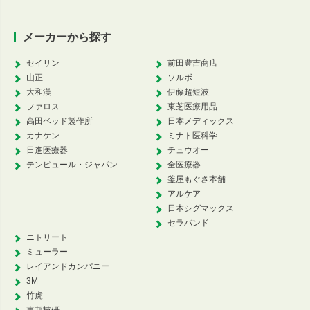
メーカーから探す
セイリン
前田豊吉商店
山正
ソルボ
大和漢
伊藤超短波
ファロス
東芝医療用品
高田ベッド製作所
日本メディックス
カナケン
ミナト医科学
日進医療器
チュウオー
テンピュール・ジャパン
全医療器
釜屋もぐさ本舗
アルケア
日本シグマックス
セラバンド
ニトリート
ミューラー
レイアンドカンパニー
3M
竹虎