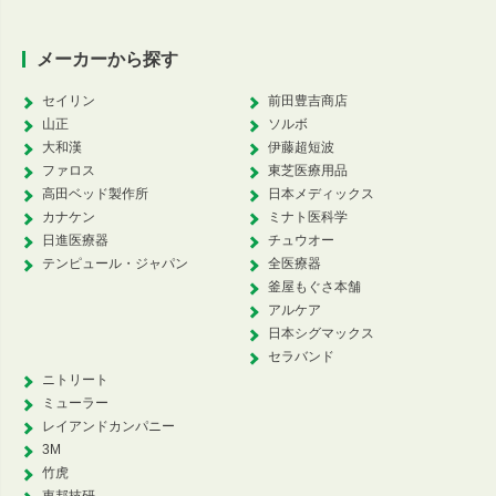
メーカーから探す
セイリン
前田豊吉商店
山正
ソルボ
大和漢
伊藤超短波
ファロス
東芝医療用品
高田ベッド製作所
日本メディックス
カナケン
ミナト医科学
日進医療器
チュウオー
テンピュール・ジャパン
全医療器
釜屋もぐさ本舗
アルケア
日本シグマックス
セラバンド
ニトリート
ミューラー
レイアンドカンパニー
3M
竹虎