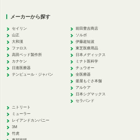
メーカーから探す
セイリン
前田豊吉商店
山正
ソルボ
大和漢
伊藤超短波
ファロス
東芝医療用品
高田ベッド製作所
日本メディックス
カナケン
ミナト医科学
日進医療器
チュウオー
テンピュール・ジャパン
全医療器
釜屋もぐさ本舗
アルケア
日本シグマックス
セラバンド
ニトリート
ミューラー
レイアンドカンパニー
3M
竹虎