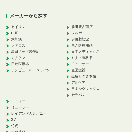
メーカーから探す
セイリン
前田豊吉商店
山正
ソルボ
大和漢
伊藤超短波
ファロス
東芝医療用品
高田ベッド製作所
日本メディックス
カナケン
ミナト医科学
日進医療器
チュウオー
テンピュール・ジャパン
全医療器
釜屋もぐさ本舗
アルケア
日本シグマックス
セラバンド
ニトリート
ミューラー
レイアンドカンパニー
3M
竹虎