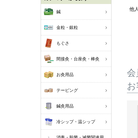
他
鍼
金粒・銀粒
もぐさ
間接灸・台座灸・棒灸
会
お灸用品
お
テーピング
鍼灸用品
冷シップ・温シップ
消毒・殺菌・滅菌関連用