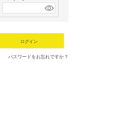
須
(
)
必
須
)
ログイン
パスワードをお忘れですか？