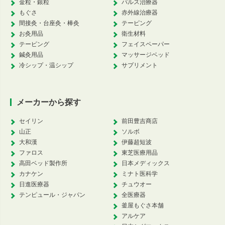
金粒・銀粒
パルス治療器
もぐさ
赤外線治療器
間接灸・台座灸・棒灸
テーピング
お灸用品
衛生材料
テーピング
フェイスペーパー
鍼灸用品
マッサージベッド
冷シップ・温シップ
サプリメント
メーカーから探す
セイリン
前田豊吉商店
山正
ソルボ
大和漢
伊藤超短波
ファロス
東芝医療用品
高田ベッド製作所
日本メディックス
カナケン
ミナト医科学
日進医療器
チュウオー
テンピュール・ジャパン
全医療器
釜屋もぐさ本舗
アルケア