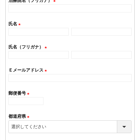
治療院名（フリガナ）
須
(
)
必
氏名
須
(
)
必
氏名（フリガナ）
須
(
)
必
Ｅメールアドレス
須
(
)
必
郵便番号
須
(
)
必
都道府県
須
(
)
必