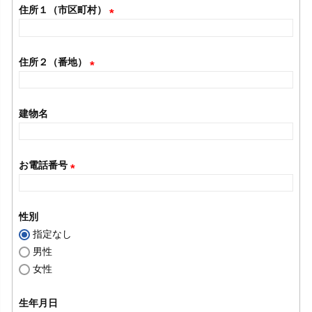
須
住所１（市区町村）
)
(
必
住所２（番地）
須
(
)
必
建物名
須
)
お電話番号
(
必
性別
須
指定なし
)
男性
女性
生年月日