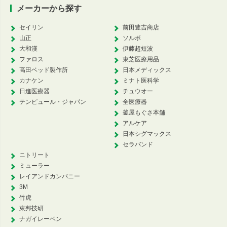
メーカーから探す
セイリン
前田豊吉商店
山正
ソルボ
大和漢
伊藤超短波
ファロス
東芝医療用品
高田ベッド製作所
日本メディックス
カナケン
ミナト医科学
日進医療器
チュウオー
テンピュール・ジャパン
全医療器
釜屋もぐさ本舗
アルケア
日本シグマックス
セラバンド
ニトリート
ミューラー
レイアンドカンパニー
3M
竹虎
東邦技研
ナガイレーベン