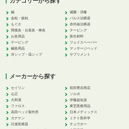
カテゴリーから探す
鍼
滅菌・消毒
金粒・銀粒
パルス治療器
もぐさ
赤外線治療器
間接灸・台座灸・棒灸
テーピング
お灸用品
衛生材料
テーピング
フェイスペーパー
鍼灸用品
マッサージベッド
冷シップ・温シップ
サプリメント
メーカーから探す
セイリン
前田豊吉商店
山正
ソルボ
大和漢
伊藤超短波
ファロス
東芝医療用品
高田ベッド製作所
日本メディックス
カナケン
ミナト医科学
日進医療器
チュウオー