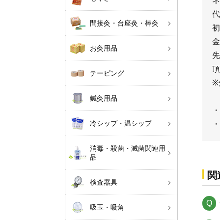
ネ
代
間接灸・台座灸・棒灸
初
金
お灸用品
先
頂
テーピング
※
鍼灸用品
・
冷シップ・温シップ
・
消毒・殺菌・滅菌関連用
品
関
検査器具
吸玉・吸角