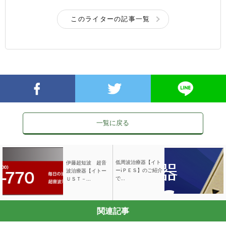
このライターの記事一覧
一覧に戻る
低周波治療器【イト
伊藤超短波 超音
ーⅰＰＥＳ】のご紹介
波治療器【イトー
で...
ＵＳＴ－...
関連記事