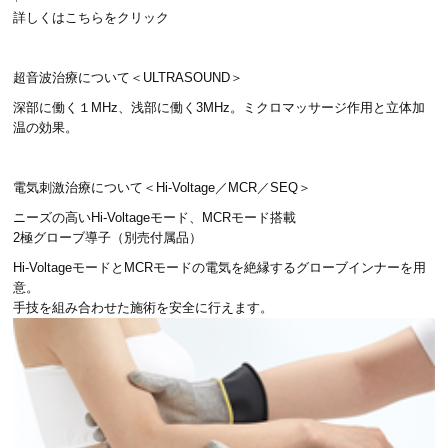
詳しくはこちらをクリック
超音波治療について＜ULTRASOUND＞
深部に働く１MHz、浅部に働く3MHz。ミクロマッサージ作用と立体加
温の効果。
電気刺激治療について＜Hi-Voltage／MCR／SEQ＞
ニーズの高いHi-Voltageモード、MCRモード搭載
2極グローブ導子（別売付属品）
Hi-VoltageモードとMCRモードの電気を絶縁するグローブインナーを用
意。
手技を組み合わせた施術を安全に行えます。