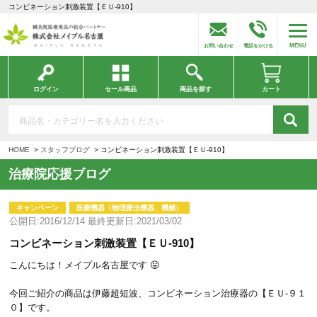
コンビネーション刺激装置【ＥＵ-910】
MENU
お問い合わせ
電話をかける
ログイン
セール商品
商品を探す
カート
HOME
スタッフブログ
コンビネーション刺激装置【ＥＵ-910】
治療院応援ブログ
キャンペーン
医療機器（物理療法機器、機械）
公開日:2016/12/14 最終更新日:2021/03/02
コンビネーション刺激装置【ＥＵ-910】
こんにちは！メイプル名古屋です 😛
今回ご紹介の商品は伊藤超短波、コンビネーション治療器の【ＥＵ-９１
０】です。