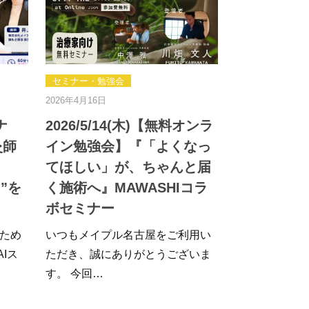
セミナー・勉強会
2026年4月16日
ナ
2026/5/14(木)【無料オンラ
灸師
イン勉強会】『「よくなっ
てほしい」が、ちゃんと届
”を
く施術へ』MAWASHIコラ
ボセミナー
ため
いつもメイプル名古屋をご利用い
AIス
ただき、誠にありがとうございま
す。 今回…