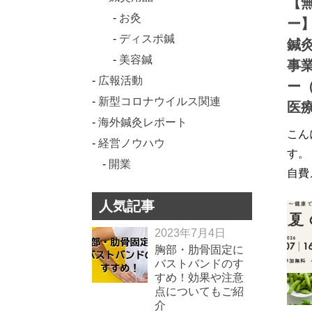
【
お灸
ー】
ディスポ鍼
鍼
美容鍼
事
広報活動
ー（
新型コロナウイルス関連
医
海外鍼灸レポート
こん
経営ノウハウ
す。
開業
自費
人気記事
2023年7月4日
胸部・肋骨固定に
バストバンドのす
すめ！効果や注意
点についてもご紹
介