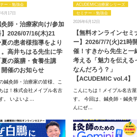
ナー・勉強会
ACUDEMIC治療家シリーズ
年6月17日
セミナー・勉強会
2026年6月12日
鍼灸師・治療家向け/参加
【無料オンラインセミ
2026/07/16(木)21
ー】2026/7/7(火)21時
〜夏の患者様指導をより
催！すきから先生と一
く。高井ちはる先生に学
考える「魅力を伝える
「夏の薬膳・食養生講
なんだろう？」
」開催のお知らせ
【ACUDEMIC vol.4】
の鍼灸師・治療家の皆様、こ
ちは！株式会社メイプル名古
こんにちは！メイプル名古屋
す。 いよいよ…
す。 今回は、鍼灸師・鍼灸
んにぜ…