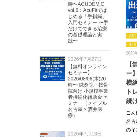
時〜ACUDEMIC
vol.6：AcuFitでは
じめる「手指鍼」
入門セミナー 〜手
だけでできる治療
の基礎理論と実
AC
践〜
セミ
2026
2026年7月27日
【
【無料オンライン
セミナー】
ー】
2026/08/06(木)20
横
時〜 鍼灸院・接骨
院向け 小規模事業
ト
者持続化補助金セ
続
ミナー（メイプル
名古屋 × 酒井医
こん
療）
名古
のイ
2026年7月13日