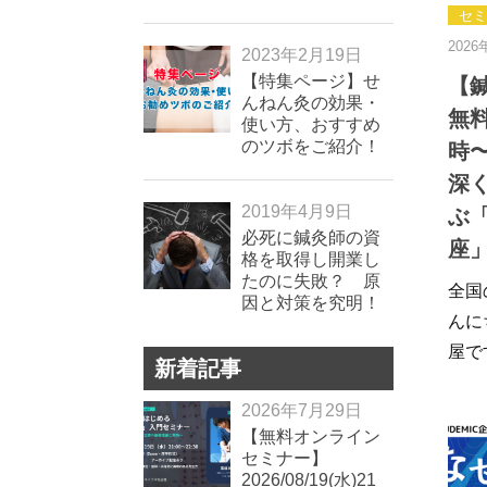
セミ
2026
2023年2月19日
【特集ページ】せ
【
んねん灸の効果・
無料】
使い方、おすすめ
のツボをご紹介！
時
深
2019年4月9日
ぶ
必死に鍼灸師の資
座
格を取得し開業し
たのに失敗？ 原
全国
因と対策を究明！
んに
屋で
新着記事
2026年7月29日
【無料オンライン
セミナー】
2026/08/19(水)21