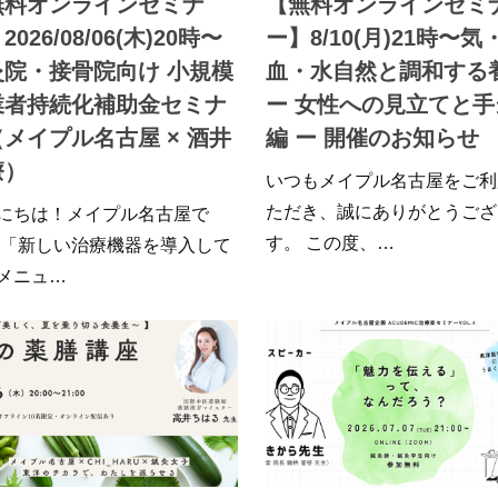
無料オンラインセミナ
【無料オンラインセミ
2026/08/06(木)20時〜
ー】8/10(月)21時〜気
灸院・接骨院向け 小規模
血・水自然と調和する
業者持続化補助金セミナ
ー 女性への見立てと手
メイプル名古屋 × 酒井
編 ー 開催のお知らせ
療）
いつもメイプル名古屋をご利
ただき、誠にありがとうござ
にちは！メイプル名古屋で
す。 この度、…
 「新しい治療機器を導入して
メニュ…