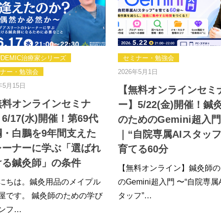
UDEMIC治療家シリーズ
セミナー・勉強会
ナー・勉強会
2026年5月1日
年5月15日
【無料オンラインセミ
無料オンラインセミナ
ー】5/22(金)開催！鍼
6/17(水)開催！第69代
のためのGemini超入門
綱・白鵬を9年間支えた
｜“自院専属AIスタッフ
レーナーに学ぶ「選ばれ
育てる60分
ける鍼灸師」の条件
【無料オンライン】鍼灸師の
にちは。鍼灸用品のメイプル
のGemini超入門 〜“自院専属
屋です。 鍼灸師のための学び
タッフ”…
ンフ…