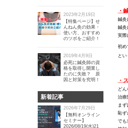
・
2023年2月19日
鍼灸
【特集ページ】せ
んねん灸の効果・
鍼灸
使い方、おすすめ
実際
のツボをご紹介！
初め
2019年4月9日
とい
必死に鍼灸師の資
格を取得し開業し
たのに失敗？ 原
因と対策を究明！
・
どん
新着記事
治療
まず
2026年7月29日
恥ず
【無料オンライン
セミナー】
でも
2026/08/19(水)21