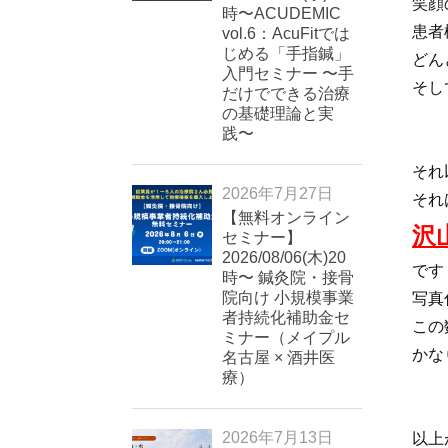
笑顔
時〜ACUDEMIC
患者
vol.6：AcuFitでは
じめる「手指鍼」
どん
入門セミナー 〜手
そし
だけでできる治療
の基礎理論と実
践〜
それ
2026年7月27日
それ
【無料オンライン
沢
セミナー】
2026/08/06(木)20
です
時〜 鍼灸院・接骨
院向け 小規模事業
写真
者持続化補助金セ
この
ミナー（メイプル
かな
名古屋 × 酒井医
療）
2026年7月13日
以上