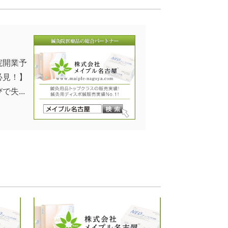
院開業予
必見！】
で失...