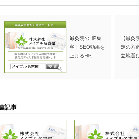
鍼灸院のHP集
【鍼灸
客！SEO効果を
定の方
上げるHP...
立地選び
連記事