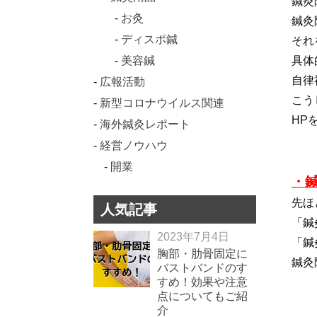
鍼灸
お灸
鍼灸
ディスポ鍼
それ
美容鍼
具体
自律
広報活動
こう
新型コロナウイルス関連
HP
海外鍼灸レポート
経営ノウハウ
開業
・
先ほ
人気記事
「鍼
2023年7月4日
「鍼
胸部・肋骨固定に
鍼灸
バストバンドのす
すめ！効果や注意
点についてもご紹
介