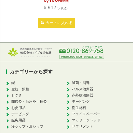
6,400
3,6
円(税抜)
6,912
3,8
円(税込)
カートに入れる
カ
カテゴリーから探す
鍼
滅菌・消毒
金粒・銀粒
パルス治療器
もぐさ
赤外線治療器
間接灸・台座灸・棒灸
テーピング
お灸用品
衛生材料
テーピング
フェイスペーパー
鍼灸用品
マッサージベッド
冷シップ・温シップ
サプリメント