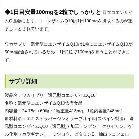
◆1日目安量100mgを2粒でしっかりと
日本コエンザイ
ムQ協会により、コエンザイムQ10は1日100mgを摂取するのが望
ましいとされています。
ワカサプリ 還元型コエンザイムQ10は1粒にコエンザイムQ10が
50mg配合されているため、1日2粒で100mgを補うことができま
す。
サプリ詳細
製品名：ワカサプリ 還元型コエンザイムQ10
名称：還元型コエンザイムQ10含有食品
内容量：24.78g（60粒：1粒重量413mg、1粒内容量248mg）
原材料名：エキストラバージンオリーブオイル(スペイン製造)、還
元型コエンザイムQ10（還元型) / 加工デンプン、 グリセリン、ゲ
ル化剤（カラギナン）、ミツロウ、ビタミンE、抽出トコフェロー