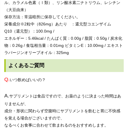
ル、カラメル色素（Ⅰ類）、リン酸水素二ナトリウム、レシチン
（大豆由来）
保存方法：常温暗所に保存してください。
栄養成分※2粒中（826mg）あたり ：還元型コエンザイム
Q10（還元型）：100.0mg /
エネルギー：5.46kcal / たんぱく質：0.00g / 脂質：0.50g / 炭水化
物：0.26g / 食塩相当量：0.01mg ビタミンE：10.00mg / エキスト
ラバージンオリーブオイル：325mg
よくあるご質問
Q.
いつ飲めばいいの？
A.
サプリメントは食品ですので、お薬のように決まった時間はあ
りませんが、
成分・形状に関わらず空腹時にサプリメントを飲むと胃に不快感
を覚える場合がございますので、
なるべくお食事に合わせて飲まれるのをおすすめします。