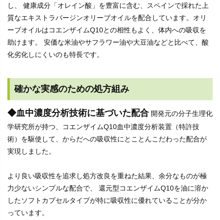
し、 健康成分「オレイン酸」を豊富に含む、スペインで採れた上
質なエキストラバージンオリーブオイルを配合しています。オリ
ーブオイルはコエンザイムQ10との相性もよく、体内への吸収を
助けます。 安価な米油やサフラワー油や大豆油などと比べて、酸
化劣化しにくいのも特長です。
確かな実感のための処方組み
◆血中濃度分析技術に基づいた配合
開発元の分子生理化
学研究所が持つ、コエンザイムQ10血中濃度分析装置（特許技
術）を駆使して、からだへの吸収性にとことんこだわった配合が
実現しました。
より良い吸収性を追求し処方改良を重ねた結果、余分なものが極
力少ないシンプルな配合で、 還元型コエンザイムQ10を油に溶か
したソフトカプセルタイプが特に吸収性に優れていることが分か
っています。