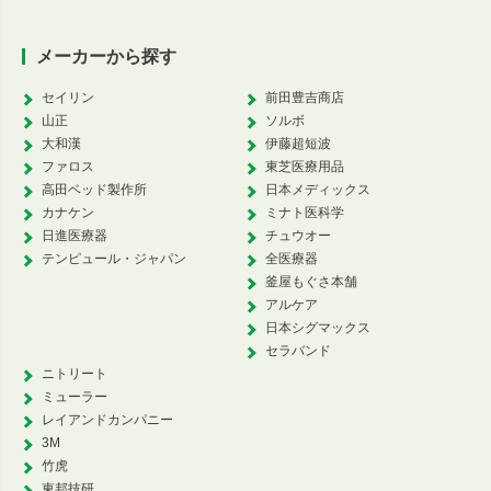
メーカーから探す
セイリン
前田豊吉商店
山正
ソルボ
大和漢
伊藤超短波
ファロス
東芝医療用品
高田ベッド製作所
日本メディックス
カナケン
ミナト医科学
日進医療器
チュウオー
テンピュール・ジャパン
全医療器
釜屋もぐさ本舗
アルケア
日本シグマックス
セラバンド
ニトリート
ミューラー
レイアンドカンパニー
3M
竹虎
東邦技研