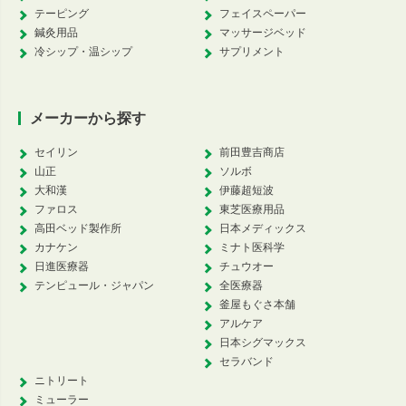
テーピング
フェイスペーパー
鍼灸用品
マッサージベッド
冷シップ・温シップ
サプリメント
メーカーから探す
セイリン
前田豊吉商店
山正
ソルボ
大和漢
伊藤超短波
ファロス
東芝医療用品
高田ベッド製作所
日本メディックス
カナケン
ミナト医科学
日進医療器
チュウオー
テンピュール・ジャパン
全医療器
釜屋もぐさ本舗
アルケア
日本シグマックス
セラバンド
ニトリート
ミューラー