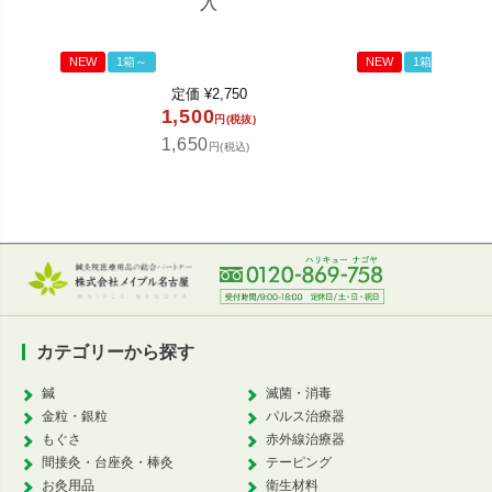
入
NEW
1箱～
NEW
1箱～
定価
¥
2,750
定
1,500
85
円(税抜)
1,650
93
円(税込)
カテゴリーから探す
鍼
滅菌・消毒
金粒・銀粒
パルス治療器
もぐさ
赤外線治療器
間接灸・台座灸・棒灸
テーピング
お灸用品
衛生材料