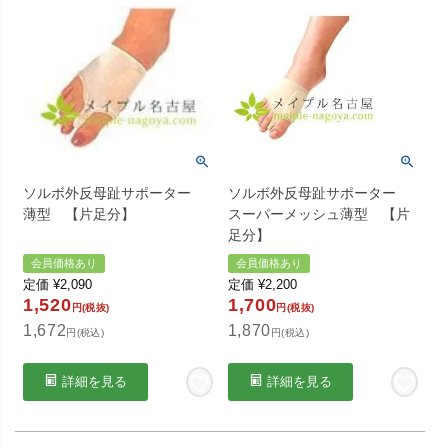
ソルボ外反母趾サポーター
ソルボ外反母趾サポーター
薄型 【片足分】
スーパーメッシュ薄型 【片
足分】
会員価格あり
会員価格あり
定価
¥
2,090
定価
¥
2,200
1,520
1,700
円(税抜)
円(税抜)
1,672
1,870
円(税込)
円(税込)
詳細を見る
詳細を見る