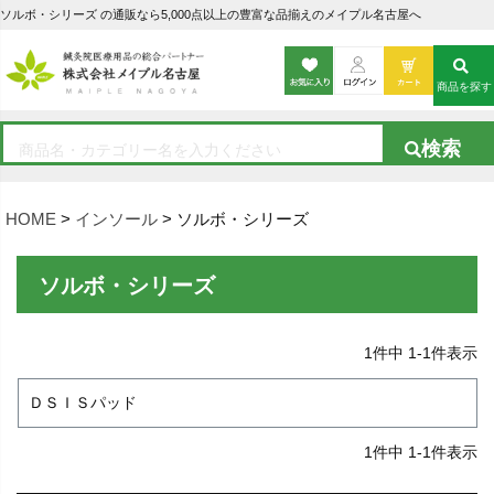
ソルボ・シリーズ の通販なら5,000点以上の豊富な品揃えのメイプル名古屋へ
商品を探す
HOME
インソール
ソルボ・シリーズ
ソルボ・シリーズ
1
件中
1
-
1
件表示
ＤＳＩＳパッド
1
件中
1
-
1
件表示