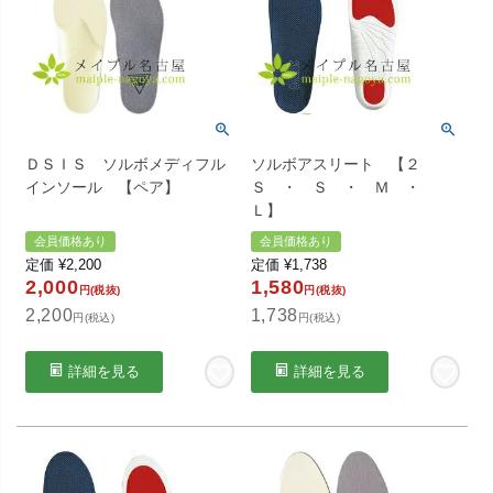
ＤＳＩＳ ソルボメディフル
ソルボアスリート 【２
インソール 【ペア】
Ｓ ・ Ｓ ・ Ｍ ・
Ｌ】
会員価格あり
会員価格あり
定価
¥
2,200
定価
¥
1,738
2,000
1,580
円(税抜)
円(税抜)
2,200
1,738
円(税込)
円(税込)
詳細を見る
詳細を見る