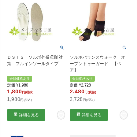
ＤＳＩＳ ソルボ外反母趾対
ソルボバランスウォーク オ
策 フルインソールタイプ
ープントゥーガード 【ペ
ア】
会員価格あり
会員価格あり
定価
¥
1,980
定価
¥
2,728
1,800
2,480
円(税抜)
円(税抜)
1,980
2,728
円(税込)
円(税込)
詳細を見る
詳細を見る