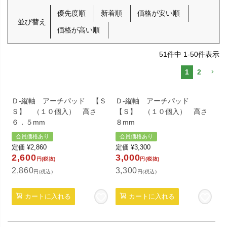
優先度順
新着順
価格が安い順
並び替え
価格が高い順
51
件中
1
-
50
件表示
1
2
Ｄ-縦軸 アーチパッド 【Ｓ
Ｄ-縦軸 アーチパッド
Ｓ】 （１０個入） 高さ
【Ｓ】 （１０個入） 高さ
６．５mm
８mm
会員価格あり
会員価格あり
定価
¥
2,860
定価
¥
3,300
2,600
3,000
円(税抜)
円(税抜)
2,860
3,300
円(税込)
円(税込)
カートに入れる
カートに入れる