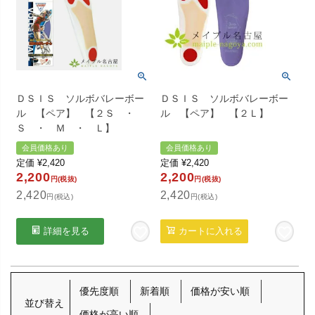
ＤＳＩＳ ソルボバレーボー
ＤＳＩＳ ソルボバレーボー
ル 【ペア】 【２Ｓ ・
ル 【ペア】 【２Ｌ】
Ｓ ・ Ｍ ・ Ｌ】
会員価格あり
会員価格あり
定価
¥
2,420
定価
¥
2,420
2,200
2,200
円(税抜)
円(税抜)
2,420
2,420
円(税込)
円(税込)
詳細を見る
カートに入れる
優先度順
新着順
価格が安い順
並び替え
価格が高い順