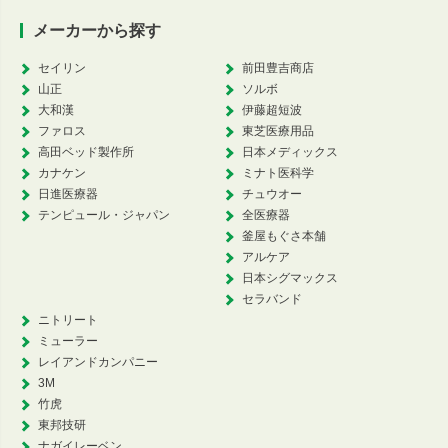
メーカーから探す
セイリン
前田豊吉商店
山正
ソルボ
大和漢
伊藤超短波
ファロス
東芝医療用品
高田ベッド製作所
日本メディックス
カナケン
ミナト医科学
日進医療器
チュウオー
テンピュール・ジャパン
全医療器
釜屋もぐさ本舗
アルケア
日本シグマックス
セラバンド
ニトリート
ミューラー
レイアンドカンパニー
3M
竹虎
東邦技研
ナガイレーベン