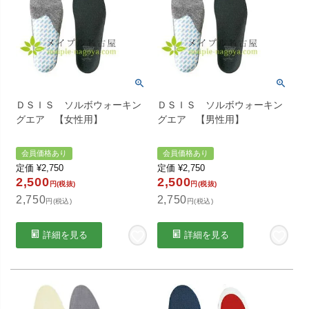
ＤＳＩＳ ソルボウォーキン
ＤＳＩＳ ソルボウォーキン
グエア 【女性用】
グエア 【男性用】
会員価格あり
会員価格あり
定価
¥
2,750
定価
¥
2,750
2,500
2,500
円(税抜)
円(税抜)
2,750
2,750
円(税込)
円(税込)
詳細を見る
詳細を見る