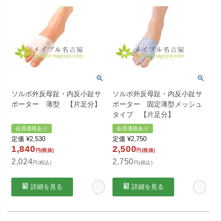
ソルボ外反母趾・内反小趾サ
ソルボ外反母趾・内反小趾サ
ポーター 薄型 【片足分】
ポーター 固定薄型メッシュ
タイプ 【片足分】
会員価格あり
会員価格あり
定価
¥
2,530
定価
¥
2,750
1,840
2,500
円(税抜)
円(税抜)
2,024
2,750
円(税込)
円(税込)
詳細を見る
詳細を見る