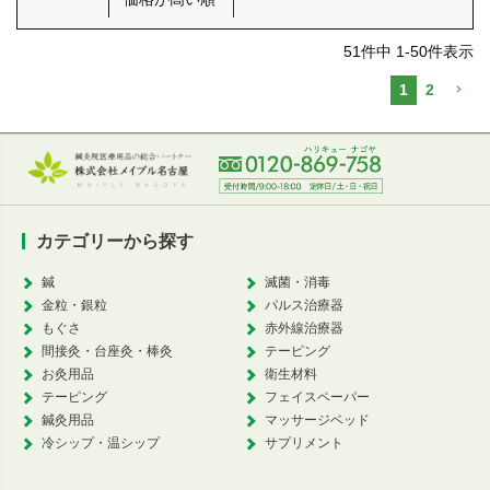
51
件中
1
-
50
件表示
1
2
カテゴリーから探す
鍼
滅菌・消毒
金粒・銀粒
パルス治療器
もぐさ
赤外線治療器
間接灸・台座灸・棒灸
テーピング
お灸用品
衛生材料
テーピング
フェイスペーパー
鍼灸用品
マッサージベッド
冷シップ・温シップ
サプリメント