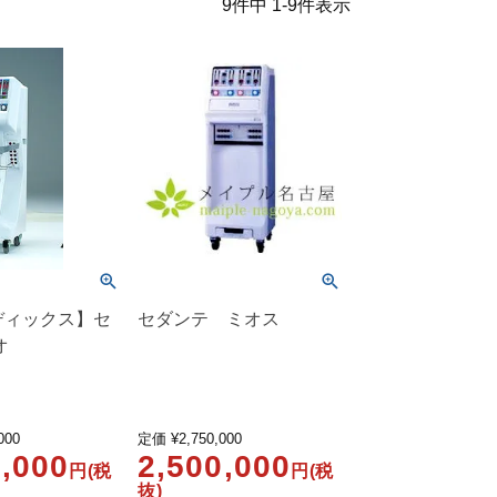
9
件中
1
-
9
件表示
ディックス】セ
セダンテ ミオス
オ
000
定価
¥
2,750,000
0,000
2,500,000
円(税
円(税
抜)