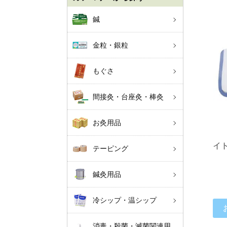
鍼
金粒・銀粒
もぐさ
間接灸・台座灸・棒灸
お灸用品
イト
テーピング
鍼灸用品
冷シップ・温シップ
消毒・殺菌・滅菌関連用