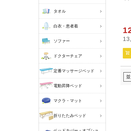
タオル
白衣・患者着
1
13
ソファー
ドクターチェア
定番マッサージベッド
並
電動昇降ベッド
マクラ・マット
折りたたみベッド
ベッドカバー・オプショ