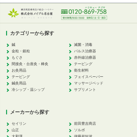
カテゴリーから探す
鍼
滅菌・消毒
金粒・銀粒
パルス治療器
もぐさ
赤外線治療器
間接灸・台座灸・棒灸
テーピング
お灸用品
衛生材料
テーピング
フェイスペーパー
鍼灸用品
マッサージベッド
冷シップ・温シップ
サプリメント
メーカーから探す
セイリン
前田豊吉商店
山正
ソルボ
大和漢
伊藤超短波