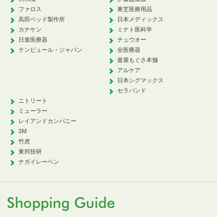
ファロス
東芝医療用品
高田ベッド製作所
日本メディックス
カナケン
ミナト医科学
日進医療器
チュウオー
テンピュール・ジャパン
全医療器
釜屋もぐさ本舗
アルケア
日本シグマックス
セラバンド
ニトリート
ミューラー
レイアンドカンパニー
3M
竹虎
東邦技研
ナガイレーベン