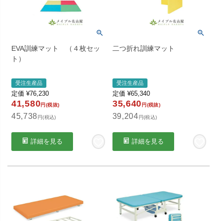
EVA訓練マット （４枚セッ
二つ折れ訓練マット
ト）
受注生産品
受注生産品
定価
¥
76,230
定価
¥
65,340
41,580
35,640
円(税抜)
円(税抜)
45,738
39,204
円(税込)
円(税込)
詳細を見る
詳細を見る