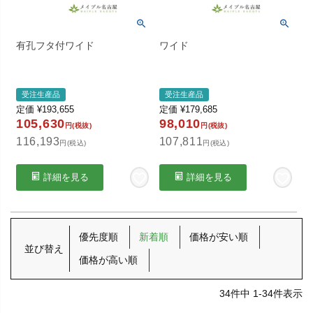
有孔フタ付ワイド
ワイド
受注生産品
受注生産品
定価
¥
193,655
定価
¥
179,685
105,630
98,010
円(税抜)
円(税抜)
116,193
107,811
円(税込)
円(税込)
詳細を見る
詳細を見る
優先度順
新着順
価格が安い順
並び替え
価格が高い順
34
件中
1
-
34
件表示