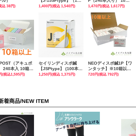
ール）
【J-15SPtype】（100
P（240本入り） 10箱
本入）
以上まとめ買い特価！
税込 38円)
1,400円(税込 1,540円)
1,470円(税込 1,617円)
 POST（アキュポ
セイリンディスポ鍼
NEOディスポ鍼1P【ワ
 240本入 10箱以
【JSPtype】 (100本
ンタッチ】※10箱以上
とめ買い特価！
入)※旧 J-Sakuraタイ
まとめ買い特価
0円(税込1,595円)
1,250円(税込 1,375円)
720円(税込 792円)
プ
新着商品/NEW ITEM