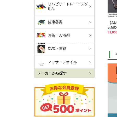
リハビリ・トレーニング
用品
健康器具
【A
e.MO
NEC
31,8
お茶・入浴剤
クレ
器】
DVD・書籍
マッサージオイル
メーカーから探す