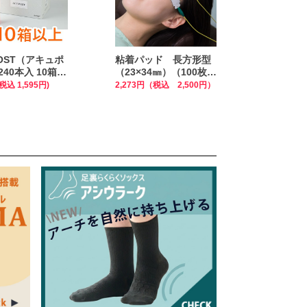
POST（アキュポ
粘着パッド 長方形型
240本入 10箱以
（23×34㎜）（100枚入
め買い特価！
り）【TW】
(税込 1,595円)
2,273円（税込 2,500円）