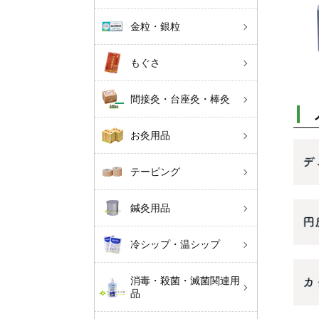
金粒・銀粒
もぐさ
間接灸・台座灸・棒灸
お灸用品
テーピング
鍼灸用品
冷シップ・温シップ
消毒・殺菌・滅菌関連用
品