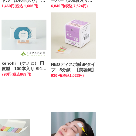
ドル （240本入り） 10
ーパー（500枚入り）
箱以上まとめ買い特
幅30cm×長さ36cm
1,460円(税込 1,606円)
6,840円(税込 7,524円)
価！
kenohi (ケノヒ） 円
NEOディスポ鍼SPタイ
皮鍼 100本入り ※10
プ 5分鍼 【美容鍼】
箱以上まとめ買い特価
790円(税込869円)
930円(税込1,023円)