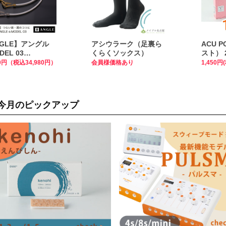
NGLE】アングル
アシウラーク（足裏ら
ACU 
DEL 03
くらくソックス）
スト） 
KLACE 磁気ネッ
上まと
00円（税込34,980円）
会員様価格あり
1,450円
ス 【管理医療機
治療院様価格あり
今月のピックアップ