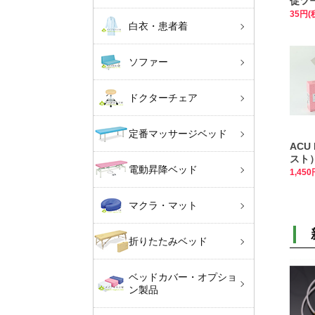
促ツ
35円(
白衣・患者着
ソファー
ドクターチェア
定番マッサージベッド
ACU
スト）
電動昇降ベッド
上ま
1,45
マクラ・マット
折りたたみベッド
ベッドカバー・オプショ
ン製品