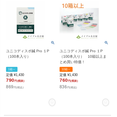
ユニコディスポ鍼 Pro １P
ユニコディスポ鍼 Pro １P
（100本入り）
（100本入り） 10箱以上ま
とめ買い特価！
1箱～
10箱～
定価
¥
1,430
定価
¥
1,430
790
760
円(税抜)
円(税抜)
869
836
円(税込)
円(税込)