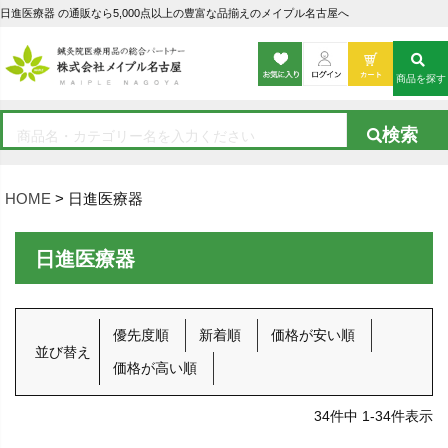
日進医療器 の通販なら5,000点以上の豊富な品揃えのメイプル名古屋へ
商品を探す
HOME
日進医療器
日進医療器
優先度順
新着順
価格が安い順
並び替え
価格が高い順
34
件中
1
-
34
件表示