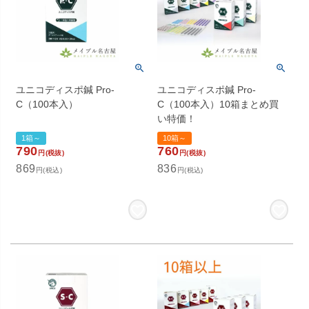
ユニコディスポ鍼 Pro-
ユニコディスポ鍼 Pro-
C（100本入）
C（100本入）10箱まとめ買
い特価！
1箱～
10箱～
790
760
円(税抜)
円(税抜)
869
836
円(税込)
円(税込)