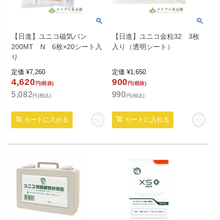
【日進】ユニコ磁気バン
【日進】ユニコ金粒32 3枚
200MT N 6枚×20シート入
入り（透明シート）
り
定価
¥
7,260
定価
¥
1,650
4,620
900
円(税抜)
円(税抜)
5,082
990
円(税込)
円(税込)
カートに入れる
カートに入れる