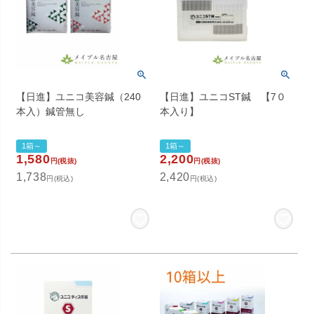
【日進】ユニコ美容鍼（240
【日進】ユニコST鍼 【7０
本入）鍼管無し
本入り】
1箱～
1箱～
1,580
2,200
円(税抜)
円(税抜)
1,738
2,420
円(税込)
円(税込)