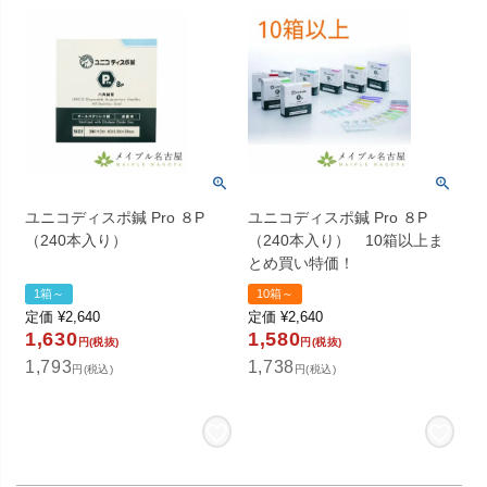
ユニコディスポ鍼 Pro ８P
ユニコディスポ鍼 Pro ８P
（240本入り）
（240本入り） 10箱以上ま
とめ買い特価！
1箱～
10箱～
定価
¥
2,640
定価
¥
2,640
1,630
1,580
円(税抜)
円(税抜)
1,793
1,738
円(税込)
円(税込)