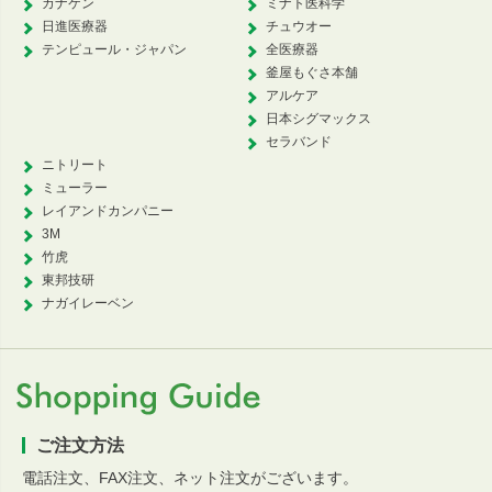
カナケン
ミナト医科学
日進医療器
チュウオー
テンピュール・ジャパン
全医療器
釜屋もぐさ本舗
アルケア
日本シグマックス
セラバンド
ニトリート
ミューラー
レイアンドカンパニー
3M
竹虎
東邦技研
ナガイレーベン
ご注文方法
電話注文、FAX注文、ネット注文がございます。