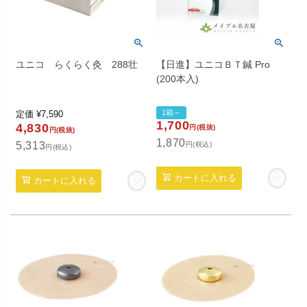
ユニコ らくらく灸 288壮
【日進】ユニコＢＴ鍼 Pro
(200本入)
1箱～
定価
¥
7,590
1,700
4,830
円(税抜)
円(税抜)
1,870
5,313
円(税込)
円(税込)
カートに入れる
カートに入れる