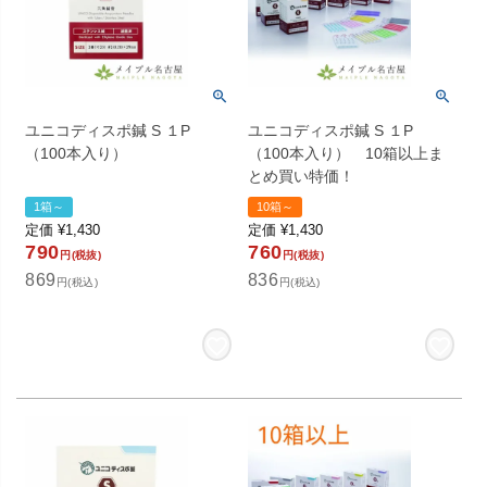
ユニコディスポ鍼 S １P
ユニコディスポ鍼 S １P
（100本入り）
（100本入り） 10箱以上ま
とめ買い特価！
1箱～
10箱～
定価
¥
1,430
定価
¥
1,430
790
760
円(税抜)
円(税抜)
869
836
円(税込)
円(税込)