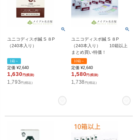
ユニコディスポ鍼 S ８P
ユニコディスポ鍼 S ８P
（240本入り）
（240本入り） 10箱以上
まとめ買い特価！
1箱～
10箱～
定価
¥
2,640
定価
¥
2,640
1,630
1,580
円(税抜)
円(税抜)
1,793
1,738
円(税込)
円(税込)