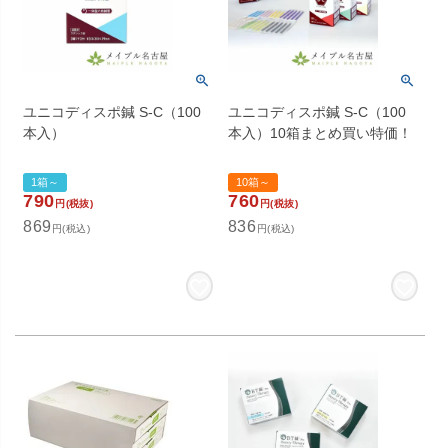
ユニコディスポ鍼 S-C（100
ユニコディスポ鍼 S-C（100
本入）
本入）10箱まとめ買い特価！
1箱～
10箱～
790
760
円(税抜)
円(税抜)
869
836
円(税込)
円(税込)