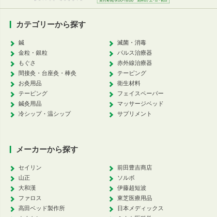
カテゴリーから探す
鍼
滅菌・消毒
金粒・銀粒
パルス治療器
もぐさ
赤外線治療器
間接灸・台座灸・棒灸
テーピング
お灸用品
衛生材料
テーピング
フェイスペーパー
鍼灸用品
マッサージベッド
冷シップ・温シップ
サプリメント
メーカーから探す
セイリン
前田豊吉商店
山正
ソルボ
大和漢
伊藤超短波
ファロス
東芝医療用品
高田ベッド製作所
日本メディックス