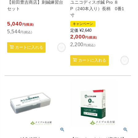
【前田豊吉商店】刺鍼練習台
ユニコディスポ鍼 Pro ８
セット
P（240本入り）長柄 0番1
寸
5,040
キャンペーン
円(税抜)
定価
¥
2,640
5,544
円(税込)
2,000
円(税抜)
2,200
円(税込)
カートに入れる
カートに入れる