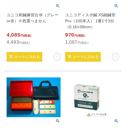
ユニコ刺鍼練習台Ⅶ（グレー
ユニコディスポ鍼 XS細鍼管
or赤）※色選べません
Pro（100本入） 1番1寸3分
（0.16×39mm）
4,085
970
円(税抜)
円(税抜)
4,493
1,067
円(税込)
円(税込)
カートに入れる
カートに入れる