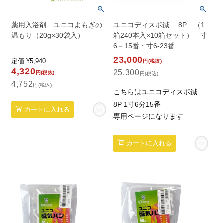
薬用入浴剤 ユニコよもぎの
ユニコディスポ鍼 8P （1
温もり（20g×30袋入）
箱240本入×10箱セット） 寸
6－15番・寸6-23番
23,000
定価
¥
5,940
円(税抜)
4,320
25,300
円(税抜)
円(税込)
4,752
円(税込)
こちらはユニコディスポ鍼
8P 1寸6分15番
カートに入れる
専用ページになります
カートに入れる