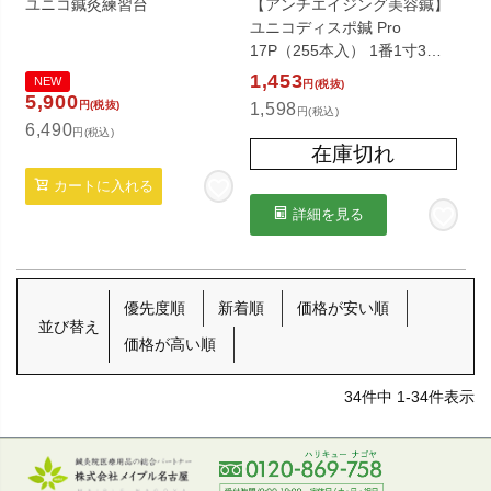
ユニコ鍼灸練習台
【アンチエイジング美容鍼】
ユニコディスポ鍼 Pro
17P（255本入） 1番1寸3分
（0.16×39mm）
1,453
NEW
円(税抜)
5,900
円(税抜)
1,598
円(税込)
6,490
円(税込)
在庫切れ
カートに入れる
詳細を見る
優先度順
新着順
価格が安い順
並び替え
価格が高い順
34
件中
1
-
34
件表示