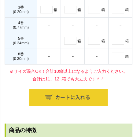
3番
箱
箱
箱
箱
(0.20mm)
4番
－
－
－
－
(0.77mm)
5番
－
箱
箱
箱
(0.24mm)
8番
－
－
－
箱
(0.30mm)
※サイズ混合OK！合計10箱以上になるようご入力ください。
合計は11、12..箱でも大丈夫です＾＾
商品の特徴