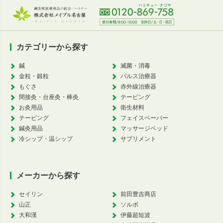
カテゴリーから探す
鍼
滅菌・消毒
金粒・銀粒
パルス治療器
もぐさ
赤外線治療器
間接灸・台座灸・棒灸
テーピング
お灸用品
衛生材料
テーピング
フェイスペーパー
鍼灸用品
マッサージベッド
冷シップ・温シップ
サプリメント
メーカーから探す
セイリン
前田豊吉商店
山正
ソルボ
大和漢
伊藤超短波