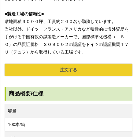
■製造工場の信頼性■
敷地面積３０００坪、工員約２００名が勤務しています。
当社以外、ドイツ・フランス・アメリカなど積極的に海外貿易を
手がける中国有数の鍼製造メーカーで、国際標準化機構（ＩＳ
Ｏ）の品質証規格ＩＳＯ９００２の認証をドイツの認証機関ＴＶ
Ｕ（テュフ）から取得している工場です。
注文する
商品概要/仕様
容量
100本/箱