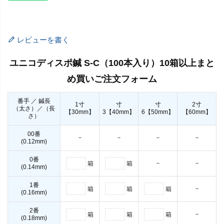
レビューを書く
ユニコディスポ鍼 S-C（100本入り）10箱以上まと
め買いご注文フォーム
番手 ／ 鍼長
1寸
寸
寸
2寸
（太さ）／（長
【30mm】
3【40mm】
6【50mm】
【60mm】
さ）
00番
－
－
－
－
(0.12mm)
0番
－
－
箱
箱
(0.14mm)
1番
－
箱
箱
箱
(0.16mm)
2番
－
箱
箱
箱
(0.18mm)