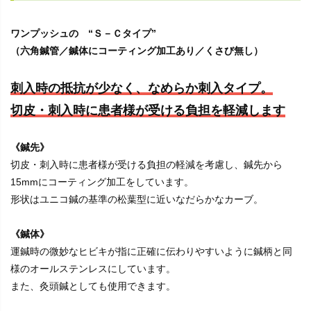
ワンプッシュの “Ｓ－Ｃタイプ”
（六角鍼管／鍼体にコーティング加工あり／くさび無し）
刺入時の抵抗が少なく、なめらか刺入タイプ。
切皮・刺入時に患者様が受ける負担を軽減します
《鍼先》
切皮・刺入時に患者様が受ける負担の軽減を考慮し、鍼先から
15mmにコーティング加工をしています。
形状はユニコ鍼の基準の松葉型に近いなだらかなカーブ。
《鍼体》
運鍼時の微妙なヒビキが指に正確に伝わりやすいように鍼柄と同
様のオールステンレスにしています。
また、灸頭鍼としても使用できます。