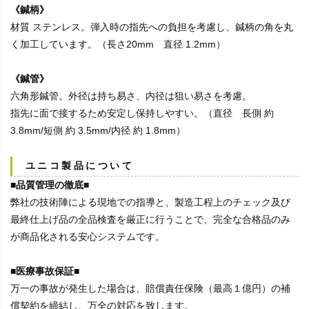
《鍼柄》
材質 ステンレス。弾入時の指先への負担を考慮し、鍼柄の角を丸
く加工しています。（長さ20mm 直径 1.2mm）
《鍼管》
六角形鍼管。外径は持ち易さ、内径は狙い易さを考慮。
指先に面で接するため安定し保持しやすい。（直径 長側 約
3.8mm/短側 約 3.5mm/内径 約 1.8mm）
ユニコ製品について
■品質管理の徹底■
弊社の技術陣による現地での指導と、製造工程上のチェック及び
最終仕上げ品の全品検査を厳正に行うことで、完全な合格品のみ
が商品化される安心システムです。
■医療事故保証■
万一の事故が発生した場合は、賠償責任保険（最高１億円）の補
償契約を締結し、万全の対応を致します。