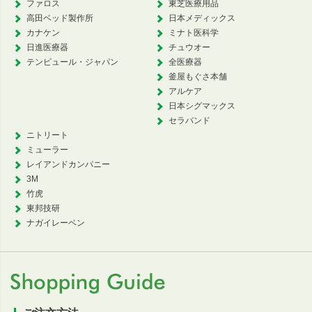
ファロス
東芝医療用品
高田ベッド製作所
日本メディックス
カナケン
ミナト医科学
日進医療器
チュウオー
テンピュール・ジャパン
全医療器
釜屋もぐさ本舗
アルケア
日本シグマックス
セラバンド
ニトリート
ミューラー
レイアンドカンパニー
3M
竹虎
東邦技研
ナガイレーベン