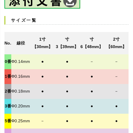
サイズ一覧
1寸
寸
寸
2寸
No.
線径
【30mm】
3【39mm】
6【48mm】
【60mm】
0番
Φ0.14mm
●
●
－
－
1番
Φ0.16mm
●
●
●
－
2番
Φ0.18mm
●
●
●
－
3番
Φ0.20mm
●
●
●
●
5番
Φ0.25mm
－
●
●
●