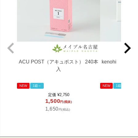
ACU POST（アキュポスト） 240本
kenohi (ケ
入
NEW
1箱～
NEW
1箱～
定価
¥
2,750
定
1,500
85
円(税抜)
1,650
93
円(税込)