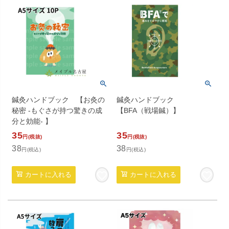
鍼灸ハンドブック 【お灸の
鍼灸ハンドブック
秘密 -もぐさが持つ驚きの成
【BFA（戦場鍼）】
分と効能- 】
35
35
円(税抜)
円(税抜)
38
38
円(税込)
円(税込)
カートに入れる
カートに入れる