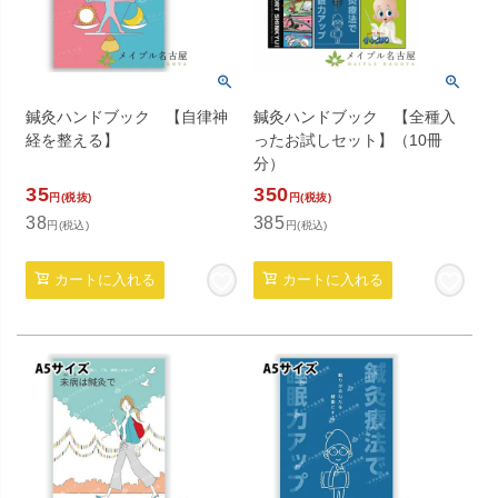
鍼灸ハンドブック 【自律神
鍼灸ハンドブック 【全種入
経を整える】
ったお試しセット】（10冊
分）
35
350
円(税抜)
円(税抜)
38
385
円(税込)
円(税込)
カートに入れる
カートに入れる