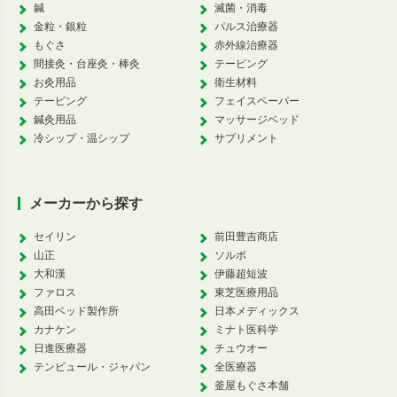
鍼
滅菌・消毒
金粒・銀粒
パルス治療器
もぐさ
赤外線治療器
間接灸・台座灸・棒灸
テーピング
お灸用品
衛生材料
テーピング
フェイスペーパー
鍼灸用品
マッサージベッド
冷シップ・温シップ
サプリメント
メーカーから探す
セイリン
前田豊吉商店
山正
ソルボ
大和漢
伊藤超短波
ファロス
東芝医療用品
高田ベッド製作所
日本メディックス
カナケン
ミナト医科学
日進医療器
チュウオー
テンピュール・ジャパン
全医療器
釜屋もぐさ本舗