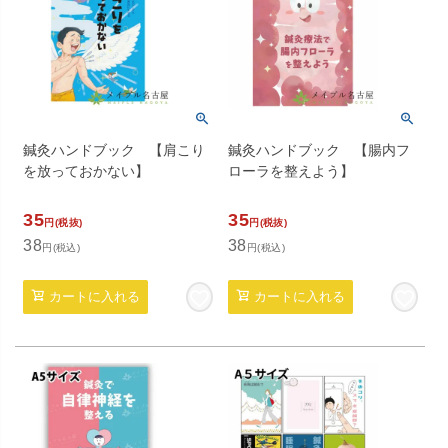
鍼灸ハンドブック 【肩こり
鍼灸ハンドブック 【腸内フ
を放っておかない】
ローラを整えよう】
35
35
円(税抜)
円(税抜)
38
38
円(税込)
円(税込)
カートに入れる
カートに入れる