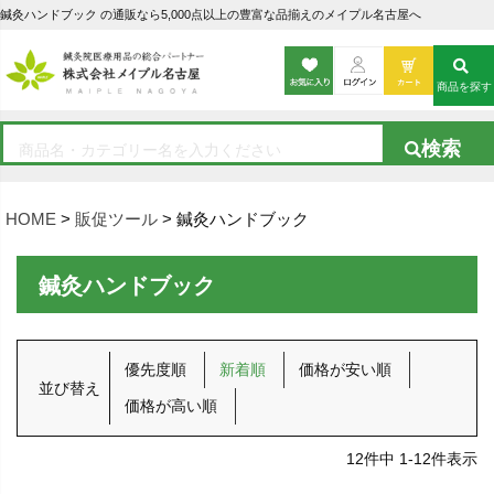
鍼灸ハンドブック の通販なら5,000点以上の豊富な品揃えのメイプル名古屋へ
商品を探す
HOME
販促ツール
鍼灸ハンドブック
鍼灸ハンドブック
優先度順
新着順
価格が安い順
並び替え
価格が高い順
12
件中
1
-
12
件表示