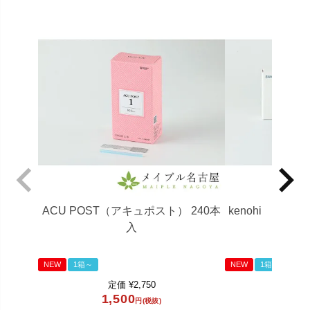
ACU POST（アキュポスト） 240本
kenohi (ケ
入
NEW
1箱～
NEW
1箱～
定価
¥
2,750
定
1,500
85
円(税抜)