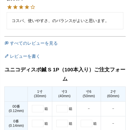
コスパ、使いやすさ、のバランスがよいと思います。
すべてのレビューを見る
レビューを書く
ユニコディスポ鍼 S 1P（100本入り）ご注文フォー
ム
1寸
寸3
寸6
2寸
(30mm)
(40mm)
(50mm)
(60mm)
00番
－
－
箱
箱
(0.12mm)
0番
－
箱
箱
箱
(0.14mm)