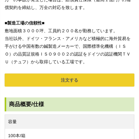
償契約を締結し、万全の対応を致します。
■製造工場の信頼性■
敷地面積３０００坪、工員約２００名が勤務しています。
当社以外、ドイツ・フランス・アメリカなど積極的に海外貿易を
手がける中国有数の鍼製造メーカーで、国際標準化機構（ＩＳ
Ｏ）の品質証規格ＩＳＯ９００２の認証をドイツの認証機関ＴＶ
Ｕ（テュフ）から取得している工場です。
注文する
商品概要/仕様
容量
100本/箱