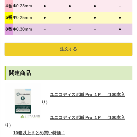
4番
Φ0.23mm
●
●
●
－
5番
Φ0.25mm
●
●
●
●
8番
Φ0.30mm
－
－
－
●
注文する
関連商品
ユニコディスポ鍼 Pro １P （100本入
り）
ユニコディスポ鍼 Pro １P （100本入
り）
10箱以上まとめ買い特価！