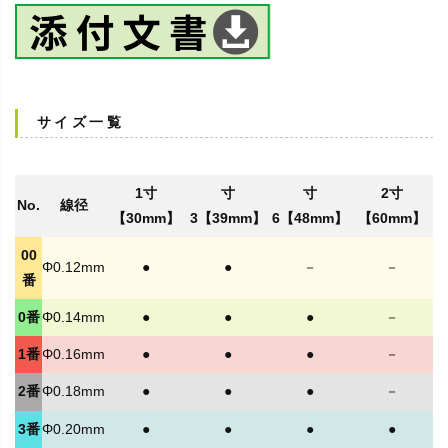
サイズ一覧
1寸
寸
寸
2寸
No.
線径
【30mm】
3【39mm】
6【48mm】
【60mm】
00
Φ0.12mm
●
●
－
－
番
0番
Φ0.14mm
●
●
●
－
1番
Φ0.16mm
●
●
●
－
2番
Φ0.18mm
●
●
●
－
3番
Φ0.20mm
●
●
●
●