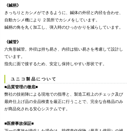
《鍼柄》
きっちりとカシメができるように、鍼体の外径と内径を合わせ、
自動カシメ機により ２箇所でカシメをしています。
鍼柄の角を丸く加工し、弾入時のひっかかりを減らしています。
《鍼管》
六角形鍼管。外径は持ち易さ、内径は狙い易さを考慮して設計し
ています。
指先に面で接するため、安定し保持しやすい形状です。
ユニコ製品について
■品質管理の徹底■
弊社の技術陣による現地での指導と、製造工程上のチェック及び
最終仕上げ品の全品検査を厳正に行うことで、完全な合格品のみ
が商品化される安心システムです。
■医療事故保証■
万一の事故が発生した場合は、賠償責任保険（最高１億円）の補