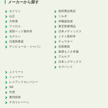
メーカーから探す
セイリン
前田豊吉商店
山正
ソルボ
大和漢
伊藤超短波
ファロス
東芝医療用品
高田ベッド製作所
日本メディックス
カナケン
ミナト医科学
日進医療器
チュウオー
テンピュール・ジャパン
全医療器
釜屋もぐさ本舗
アルケア
日本シグマックス
セラバンド
ニトリート
ミューラー
レイアンドカンパニー
3M
竹虎
東邦技研
ナガイレーベン