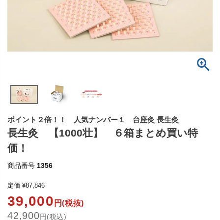
ポイント２倍！！ 人気ナンバー１ 台座灸 長生灸
長生灸 【1000壮】 ６箱まとめ買い特
価！
商品番号
1356
定価
¥
87,846
39,000
円(税抜)
42,900
円(税込)