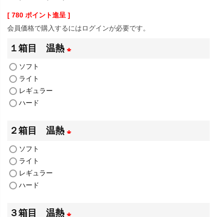
[
780
ポイント進呈 ]
会員価格で購入するにはログインが必要です。
１箱目 温熱
ソフト
(
ライト
必
レギュラー
須
ハード
)
２箱目 温熱
ソフト
(
ライト
必
レギュラー
須
ハード
)
３箱目 温熱