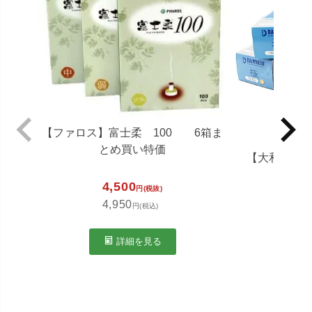
【ファロス】富士柔 100 6箱ま
とめ買い特価
【大和漢】極-
4,500
円(税抜)
4,950
円(税込)
1,1
1,2
詳細を見る