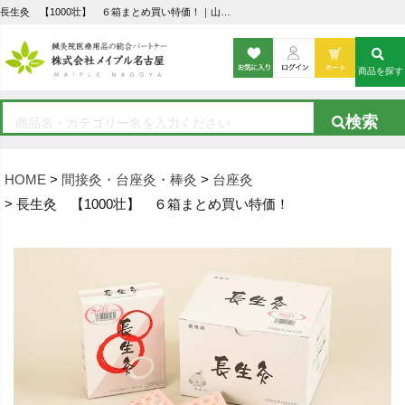
長生灸 【1000壮】 ６箱まとめ買い特価！｜山正の通販ならメイプル名古屋
商品を探す
HOME
間接灸・台座灸・棒灸
台座灸
長生灸 【1000壮】 ６箱まとめ買い特価！