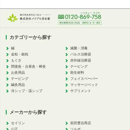
カテゴリーから探す
鍼
滅菌・消毒
金粒・銀粒
パルス治療器
もぐさ
赤外線治療器
間接灸・台座灸・棒灸
テーピング
お灸用品
衛生材料
テーピング
フェイスペーパー
鍼灸用品
マッサージベッド
冷シップ・温シップ
サプリメント
メーカーから探す
セイリン
前田豊吉商店
山正
ソルボ