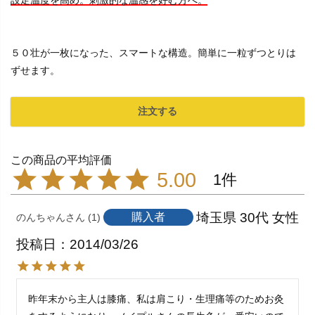
５０壮が一枚になった、スマートな構造。簡単に一粒ずつとりは
ずせます。
注文する
5.00
1
埼玉県
30代
女性
購入者
のんちゃん
1
投稿日
2014/03/26
昨年末から主人は膝痛、私は肩こり・生理痛等のためお灸