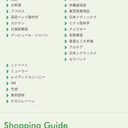
大和漢
伊藤超短波
ファロス
東芝医療用品
高田ベッド製作所
日本メディックス
カナケン
ミナト医科学
日進医療器
チュウオー
テンピュール・ジャパン
全医療器
釜屋もぐさ本舗
アルケア
日本シグマックス
セラバンド
ニトリート
ミューラー
レイアンドカンパニー
3M
竹虎
東邦技研
ナガイレーベン