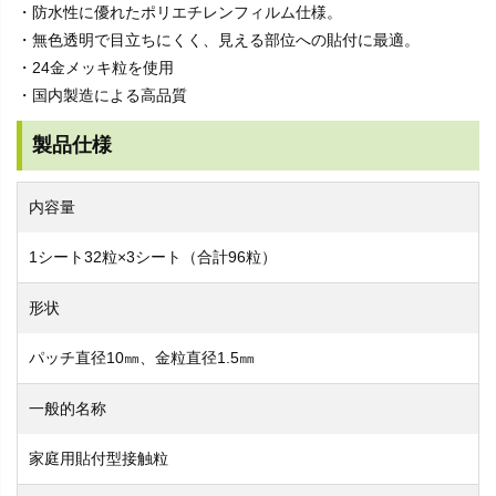
・防水性に優れたポリエチレンフィルム仕様。
・無色透明で目立ちにくく、見える部位への貼付に最適。
・24金メッキ粒を使用
・国内製造による高品質
製品仕様
内容量
1シート32粒×3シート（合計96粒）
形状
パッチ直径10㎜、金粒直径1.5㎜
一般的名称
家庭用貼付型接触粒