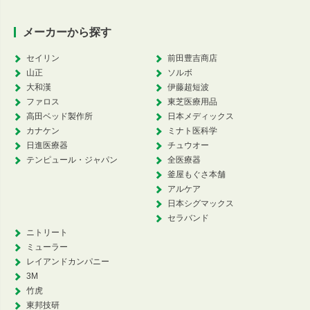
メーカーから探す
セイリン
前田豊吉商店
山正
ソルボ
大和漢
伊藤超短波
ファロス
東芝医療用品
高田ベッド製作所
日本メディックス
カナケン
ミナト医科学
日進医療器
チュウオー
テンピュール・ジャパン
全医療器
釜屋もぐさ本舗
アルケア
日本シグマックス
セラバンド
ニトリート
ミューラー
レイアンドカンパニー
3M
竹虎
東邦技研