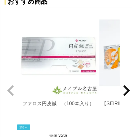
おすすめ商品
ファロス円皮鍼 （100本入り）
【SEIRIN】パ
1箱～
定
1,7
定価
¥
968