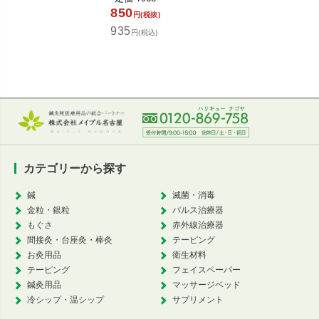
850
1,8
円(税抜)
935
円(税込)
カ
カテゴリーから探す
鍼
滅菌・消毒
金粒・銀粒
パルス治療器
もぐさ
赤外線治療器
間接灸・台座灸・棒灸
テーピング
お灸用品
衛生材料
テーピング
フェイスペーパー
鍼灸用品
マッサージベッド
冷シップ・温シップ
サプリメント