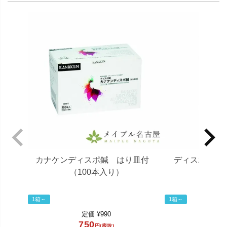
カナケンディスポ鍼 はり皿付
ディスポ中国鍼
（100本入り）
1箱～
1箱～
90
定価
¥
990
750
99
円(税抜)