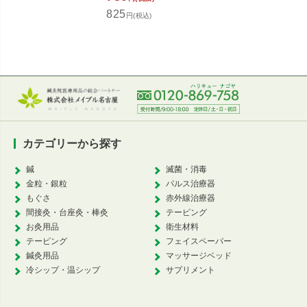
825
円(税込)
カテゴリーから探す
鍼
滅菌・消毒
金粒・銀粒
パルス治療器
もぐさ
赤外線治療器
間接灸・台座灸・棒灸
テーピング
お灸用品
衛生材料
テーピング
フェイスペーパー
鍼灸用品
マッサージベッド
冷シップ・温シップ
サプリメント