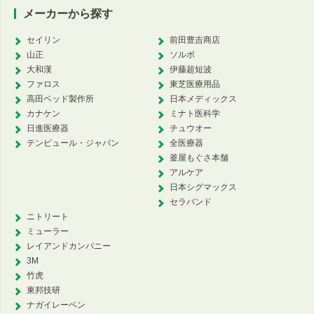
メーカーから探す
セイリン
前田豊吉商店
山正
ソルボ
大和漢
伊藤超短波
ファロス
東芝医療用品
高田ベッド製作所
日本メディックス
カナケン
ミナト医科学
日進医療器
チュウオー
テンピュール・ジャパン
全医療器
釜屋もぐさ本舗
アルケア
日本シグマックス
セラバンド
ニトリート
ミューラー
レイアンドカンパニー
3M
竹虎
東邦技研
ナガイレーベン