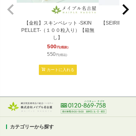
【金粒】スキンペレット -SKIN
【SEIRIN】パ
PELLET-（１００粒入り）【箱無
し】
500
定
円(税抜)
1,7
550
円(税込)
1,8
カートに入れる
カ
カテゴリーから探す