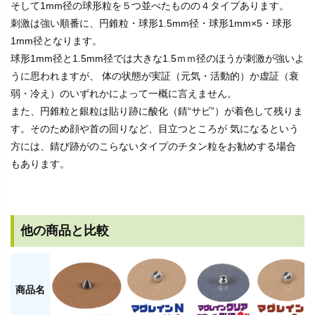
そして1mm径の球形粒を５つ並べたものの４タイプあります。
刺激は強い順番に、円錐粒・球形1.5mm径・球形1mm×5・球形
1mm径となります。
球形1mm径と1.5mm径では大きな1.5ｍｍ径のほうが刺激が強いよ
うに思われますが、 体の状態が実証（元気・活動的）か虚証（衰
弱・冷え）のいずれかによって一概に言えません。
また、円錐粒と銀粒は貼り跡に酸化（錆“サビ”）が着色して残りま
す。そのため顔や首の回りなど、目立つところが 気になるという
方には、錆び跡がのこらないタイプのチタン粒をお勧めする場合
もあります。
他の商品と比較
商品名