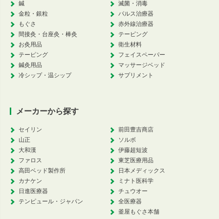
鍼
滅菌・消毒
金粒・銀粒
パルス治療器
もぐさ
赤外線治療器
間接灸・台座灸・棒灸
テーピング
お灸用品
衛生材料
テーピング
フェイスペーパー
鍼灸用品
マッサージベッド
冷シップ・温シップ
サプリメント
メーカーから探す
セイリン
前田豊吉商店
山正
ソルボ
大和漢
伊藤超短波
ファロス
東芝医療用品
高田ベッド製作所
日本メディックス
カナケン
ミナト医科学
日進医療器
チュウオー
テンピュール・ジャパン
全医療器
釜屋もぐさ本舗