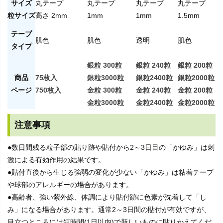
サイズ
丸テープ
丸テープ
丸テープ
丸テープ
粒サイズ
高さ 2mm
1mm
1mm
1.5mm
テープ
肌色
肌色
透明
肌色
タイプ
銀粒 300粒
銀粒 240粒
銀粒 200粒
商品
75枚入
銀粒3000粒
銀粒2400粒
銀粒2000粒
ページ
750枚入
金粒 300粒
金粒 240粒
金粒 200粒
金粒3000粒
金粒2400粒
金粒2000粒
注意事項
●数日間残る粒子部の貼り跡や貼付から2～3日目の「かゆみ」は刺
激による有効作用の結果です。
●貼付直後から生じる強弱の変化が少ない「かゆみ」は粘着テープ
や球部のアレルギーの場合があります。
●高齢者、強い紫外線、体調により貼付跡に色素が沈着して「し
み」になる場合があります。通常2～3日間の貼付が有効ですが、
目立つところには短時間(1日以内)で新しいものに貼りかえてくだ