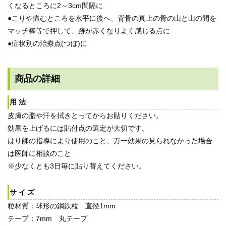
くなるところに2～3cm間隔に
●こりや痛むところを水平に後へ、背骨の真上の骨の山と山の間を
マッチ棒等で押して、跡が赤くなりよく感じる点に
●症状別の治療点(つぼ)に
商品の詳細
用法
皮膚の脂や汗を拭きとってからお貼りください。
効果を上げるには貼付点の選定が大切です。
はり師の指導により使用のこと、万一効果の見られなかった場合
は医師に相談のこと
※少なくとも3日毎に貼り替えてください。
サイズ
粒材質：球形の鋼鉄粒 直径1mm
テープ：7mm 丸テープ