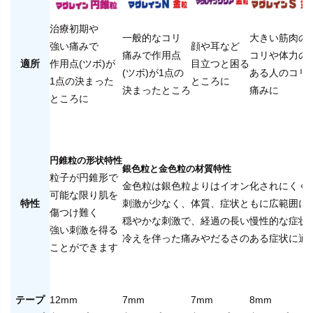
治療初期や
一般的なコリ
大きい筋肉の
強い痛みで
顔や耳など
痛みで作用点
コリや体力の
適所
作用点(ツボ)が
目立つと困る
(ツボ)が1点の
ある人のコリ
1点の決まった
ところに
決まったところ
痛みに
ところに
円錐粒の形状特性
銀色粒と金色粒の材質特性
粒子が円錐形で
金色粒は銀色粒よりはイオン化されにくく
可能な限り肌を
特性
刺激が少なく、体質、症状ともに広範囲に
傷つけ難く
穏やかな刺激で、経過の長い慢性的な症状
強い刺激を得る
冷えを伴った痛みやだるさのある症状に適
ことができます
テープ
12mm
7mm
7mm
8mm