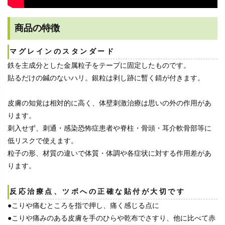
商品の特徴
マグレインのスタンダード
鉄を主成分とした金属粒子をテープに固定したものです。
貼るだけの鍼のないハリ。銀粒は剥し跡に暫く錆が付きます。
皮膚の知覚は相対的に高く、体壁刺激治療は思いの外の作用があ
ります。
刺入せず、刺通・感染恐怖症患者や脊柱・骨頭・耳介軟骨部等に
低リスクで使えます。
粒子の形、材質の違いで体質・体調や各症状に対する作用差があ
ります。
反応治療点、ツボへの正確な貼付が大切です
●こりや痛むところを指で押し、痛く感じる点に
●こりや痛みのある皮膚を手のひらや乾布でさすり、他に比べて赤