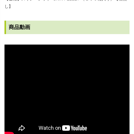
し】
商品動画