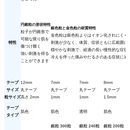
円錐粒の形状特性
銀色粒と金色粒の材質特性
粒子が円錐形で
金色粒は銀色粒よりはイオン化されにくく
可能な限り肌を
特性
刺激が少なく、体質、症状ともに広範囲に
傷つけ難く
穏やかな刺激で、経過の長い慢性的な症状
強い刺激を得る
冷えを伴った痛みやだるさのある症状に適
ことができます
テープ
12mm
7mm
7mm
8mm
サイズ
丸テープ
丸テープ
丸テープ
丸テープ
粒サイズ
高さ 2mm
1mm
1mm
1.5mm
テープ
肌色
肌色
透明
肌色
タイプ
銀粒 300粒
銀粒 240粒
銀粒 200粒