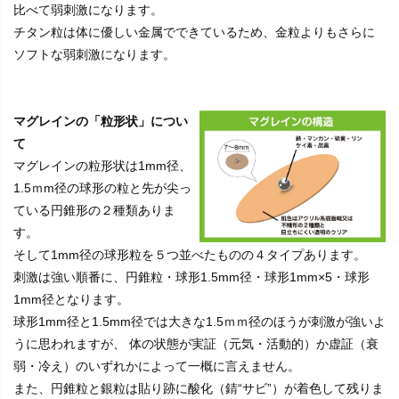
比べて弱刺激になります。
チタン粒は体に優しい金属でできているため、金粒よりもさらに
ソフトな弱刺激になります。
マグレインの「粒形状」につい
て
マグレインの粒形状は1mm径、
1.5ｍm径の球形の粒と先が尖っ
ている円錐形の２種類ありま
す。
そして1mm径の球形粒を５つ並べたものの４タイプあります。
刺激は強い順番に、円錐粒・球形1.5mm径・球形1mm×5・球形
1mm径となります。
球形1mm径と1.5mm径では大きな1.5ｍｍ径のほうが刺激が強いよ
うに思われますが、 体の状態が実証（元気・活動的）か虚証（衰
弱・冷え）のいずれかによって一概に言えません。
また、円錐粒と銀粒は貼り跡に酸化（錆“サビ”）が着色して残りま