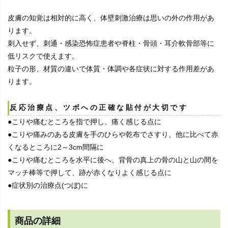
皮膚の知覚は相対的に高く、体壁刺激治療は思いの外の作用があ
ります。
刺入せず、刺通・感染恐怖症患者や脊柱・骨頭・耳介軟骨部等に
低リスクで使えます。
粒子の形、材質の違いで体質・体調や各症状に対する作用差があ
ります。
反応治療点、ツボへの正確な貼付が大切です
●こりや痛むところを指で押し、痛く感じる点に
●こりや痛みのある皮膚を手のひらや乾布でさすり、他に比べて赤
くなるところに2～3cm間隔に
●こりや痛むところを水平に後へ、背骨の真上の骨の山と山の間を
マッチ棒等で押して、跡が赤くなりよく感じる点に
●症状別の治療点(つぼ)に
商品の詳細