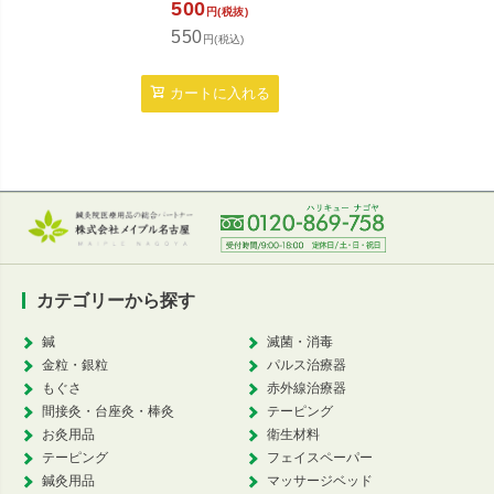
500
円(税抜)
550
円(税込)
カートに入れる
カテゴリーから探す
鍼
滅菌・消毒
金粒・銀粒
パルス治療器
もぐさ
赤外線治療器
間接灸・台座灸・棒灸
テーピング
お灸用品
衛生材料
テーピング
フェイスペーパー
鍼灸用品
マッサージベッド