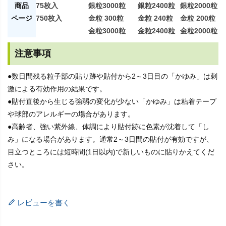
商品
75枚入
銀粒3000粒
銀粒2400粒
銀粒2000粒
ページ
750枚入
金粒 300粒
金粒 240粒
金粒 200粒
金粒3000粒
金粒2400粒
金粒2000粒
注意事項
●数日間残る粒子部の貼り跡や貼付から2～3日目の「かゆみ」は刺
激による有効作用の結果です。
●貼付直後から生じる強弱の変化が少ない「かゆみ」は粘着テープ
や球部のアレルギーの場合があります。
●高齢者、強い紫外線、体調により貼付跡に色素が沈着して「し
み」になる場合があります。通常2～3日間の貼付が有効ですが、
目立つところには短時間(1日以内)で新しいものに貼りかえてくだ
さい。
レビューを書く