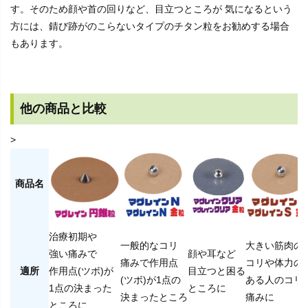
す。そのため顔や首の回りなど、目立つところが 気になるという
方には、錆び跡がのこらないタイプのチタン粒をお勧めする場合
もあります。
他の商品と比較
>
商品名
治療初期や
一般的なコリ
大きい筋肉の
強い痛みで
顔や耳など
痛みで作用点
コリや体力の
適所
作用点(ツボ)が
目立つと困る
(ツボ)が1点の
ある人のコリ
1点の決まった
ところに
決まったところ
痛みに
ところに