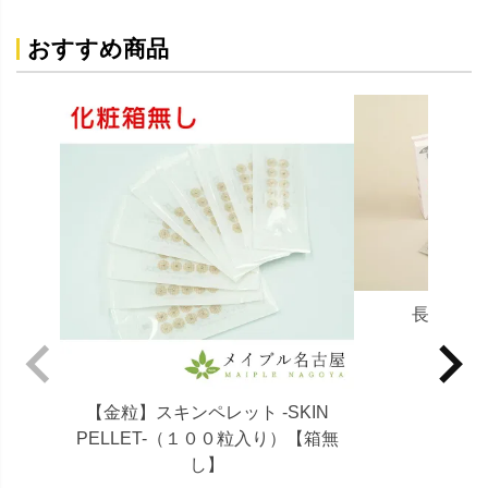
おすすめ商品
長生灸 
定価
【金粒】スキンペレット -SKIN
6,9
PELLET-（１００粒入り）【箱無
7,5
し】