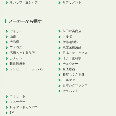
冷シップ・温シップ
サプリメント
メーカーから探す
セイリン
前田豊吉商店
山正
ソルボ
大和漢
伊藤超短波
ファロス
東芝医療用品
高田ベッド製作所
日本メディックス
カナケン
ミナト医科学
日進医療器
チュウオー
テンピュール・ジャパン
全医療器
釜屋もぐさ本舗
アルケア
日本シグマックス
セラバンド
ニトリート
ミューラー
レイアンドカンパニー
3M