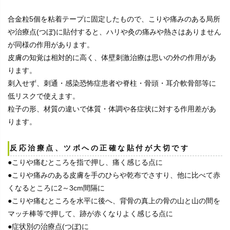
合金粒5個を粘着テープに固定したもので、こりや痛みのある局所
や治療点(つぼ)に貼付すると、ハリや灸の痛みや熱さはありません
が同様の作用があります。
皮膚の知覚は相対的に高く、体壁刺激治療は思いの外の作用があ
ります。
刺入せず、刺通・感染恐怖症患者や脊柱・骨頭・耳介軟骨部等に
低リスクで使えます。
粒子の形、材質の違いで体質・体調や各症状に対する作用差があ
ります。
反応治療点、ツボへの正確な貼付が大切です
●こりや痛むところを指で押し、痛く感じる点に
●こりや痛みのある皮膚を手のひらや乾布でさすり、他に比べて赤
くなるところに2～3cm間隔に
●こりや痛むところを水平に後へ、背骨の真上の骨の山と山の間を
マッチ棒等で押して、跡が赤くなりよく感じる点に
●症状別の治療点(つぼ)に