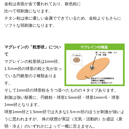
金粒は表面が金で覆われており、銀色粒に
比べて弱刺激になります。
チタン粒は体に優しい金属でできているため、金粒よりもさらに
ソフトな弱刺激になります。
マグレインの「粒形状」につい
て
マグレインの粒形状は1mm径、
1.5ｍm径の球形の粒と先が尖っ
ている円錐形の２種類ありま
す。
そして1mm径の球形粒を５つ並べたものの４タイプあります。
刺激は強い順番に、円錐粒・球形1.5mm径・球形1mm×5・球形
1mm径となります。
球形1mm径と1.5mm径では大きな1.5ｍｍ径のほうが刺激が強いよ
うに思われますが、 体の状態が実証（元気・活動的）か虚証（衰
弱・冷え）のいずれかによって一概に言えません。