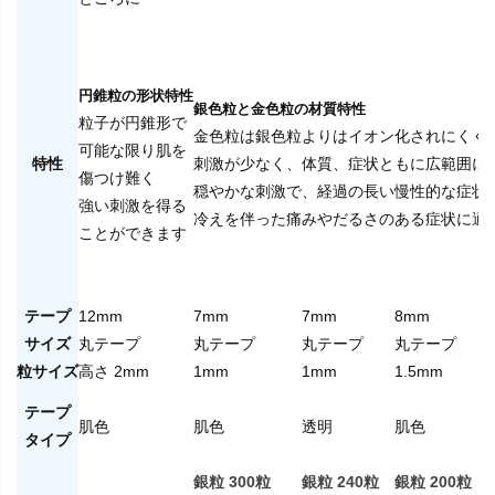
円錐粒の形状特性
銀色粒と金色粒の材質特性
粒子が円錐形で
金色粒は銀色粒よりはイオン化されにくく
可能な限り肌を
特性
刺激が少なく、体質、症状ともに広範囲に
傷つけ難く
穏やかな刺激で、経過の長い慢性的な症状
強い刺激を得る
冷えを伴った痛みやだるさのある症状に適
ことができます
テープ
12mm
7mm
7mm
8mm
サイズ
丸テープ
丸テープ
丸テープ
丸テープ
粒サイズ
高さ 2mm
1mm
1mm
1.5mm
テープ
肌色
肌色
透明
肌色
タイプ
銀粒 300粒
銀粒 240粒
銀粒 200粒