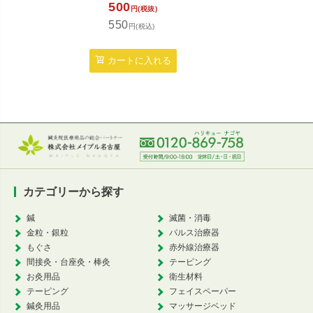
500
定
円(税抜)
1,7
550
円(税込)
1,8
カートに入れる
カ
カテゴリーから探す
鍼
滅菌・消毒
金粒・銀粒
パルス治療器
もぐさ
赤外線治療器
間接灸・台座灸・棒灸
テーピング
お灸用品
衛生材料
テーピング
フェイスペーパー
鍼灸用品
マッサージベッド