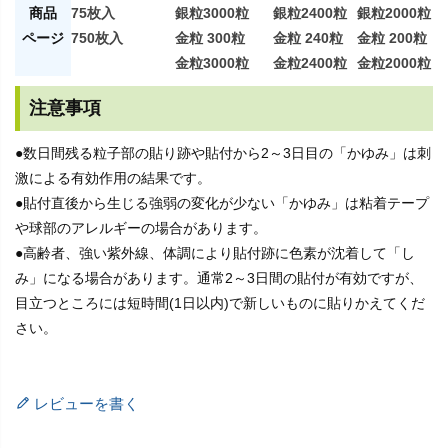
商品
75枚入
銀粒3000粒
銀粒2400粒
銀粒2000粒
ページ
750枚入
金粒 300粒
金粒 240粒
金粒 200粒
金粒3000粒
金粒2400粒
金粒2000粒
注意事項
●数日間残る粒子部の貼り跡や貼付から2～3日目の「かゆみ」は刺
激による有効作用の結果です。
●貼付直後から生じる強弱の変化が少ない「かゆみ」は粘着テープ
や球部のアレルギーの場合があります。
●高齢者、強い紫外線、体調により貼付跡に色素が沈着して「し
み」になる場合があります。通常2～3日間の貼付が有効ですが、
目立つところには短時間(1日以内)で新しいものに貼りかえてくだ
さい。
レビューを書く