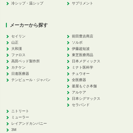
冷シップ・温シップ
サプリメント
メーカーから探す
セイリン
前田豊吉商店
山正
ソルボ
大和漢
伊藤超短波
ファロス
東芝医療用品
高田ベッド製作所
日本メディックス
カナケン
ミナト医科学
日進医療器
チュウオー
テンピュール・ジャパン
全医療器
釜屋もぐさ本舗
アルケア
日本シグマックス
セラバンド
ニトリート
ミューラー
レイアンドカンパニー
3M