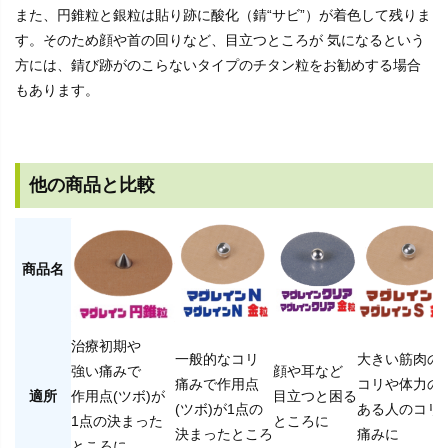
また、円錐粒と銀粒は貼り跡に酸化（錆“サビ”）が着色して残りま
す。そのため顔や首の回りなど、目立つところが 気になるという
方には、錆び跡がのこらないタイプのチタン粒をお勧めする場合
もあります。
他の商品と比較
商品名
治療初期や
一般的なコリ
大きい筋肉の
強い痛みで
顔や耳など
痛みで作用点
コリや体力の
適所
作用点(ツボ)が
目立つと困る
(ツボ)が1点の
ある人のコリ
1点の決まった
ところに
決まったところ
痛みに
ところに