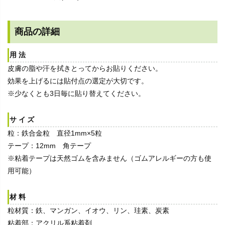
商品の詳細
用法
皮膚の脂や汗を拭きとってからお貼りください。
効果を上げるには貼付点の選定が大切です。
※少なくとも3日毎に貼り替えてください。
サイズ
粒：鉄合金粒 直径1mm×5粒
テープ：12mm 角テープ
※粘着テープは天然ゴムを含みません（ゴムアレルギーの方も使
用可能）
材料
粒材質：鉄、マンガン、イオウ、リン、珪素、炭素
粘着部：アクリル系粘着剤