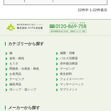
22
件中
1
-
22
件表示
カテゴリーから探す
鍼
滅菌・消毒
金粒・銀粒
パルス治療器
もぐさ
赤外線治療器
間接灸・台座灸・棒灸
テーピング
お灸用品
衛生材料
テーピング
フェイスペーパー
鍼灸用品
マッサージベッド
冷シップ・温シップ
サプリメント
メーカーから探す