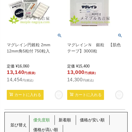
マグレイン円錐粒 2mm
マグレインＮ 銀粒 【肌色
12mm角5粒付 750粒入
テープ】3000粒
定価
¥
16,060
定価
¥
15,400
13,140
13,000
円(税抜)
円(税抜)
14,454
14,300
円(税込)
円(税込)
カートに入れる
カートに入れる
優先度順
新着順
価格が安い順
並び替え
価格が高い順