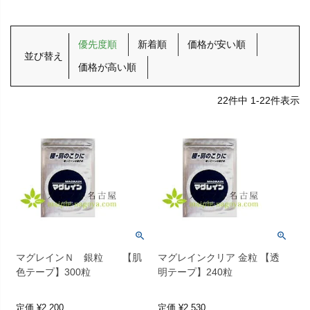
優先度順
新着順
価格が安い順
並び替え
価格が高い順
22
件中
1
-
22
件表示
マグレインＮ 銀粒 【肌
マグレインクリア 金粒 【透
色テープ】300粒
明テープ】240粒
定価
¥
2,200
定価
¥
2,530