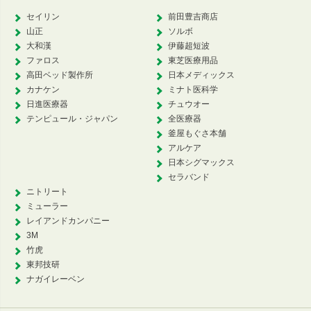
セイリン
前田豊吉商店
山正
ソルボ
大和漢
伊藤超短波
ファロス
東芝医療用品
高田ベッド製作所
日本メディックス
カナケン
ミナト医科学
日進医療器
チュウオー
テンピュール・ジャパン
全医療器
釜屋もぐさ本舗
アルケア
日本シグマックス
セラバンド
ニトリート
ミューラー
レイアンドカンパニー
3M
竹虎
東邦技研
ナガイレーベン