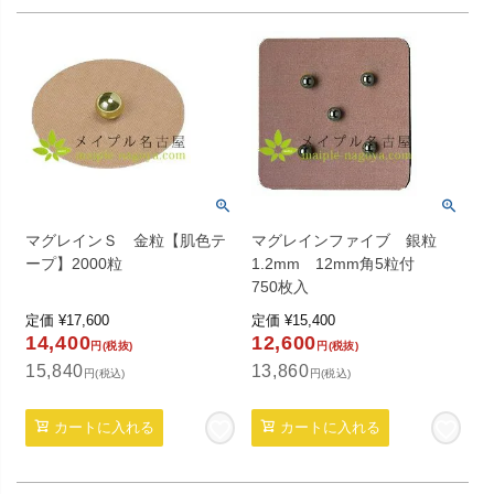
マグレインＳ 金粒【肌色テ
マグレインファイブ 銀粒
ープ】2000粒
1.2mm 12mm角5粒付
750枚入
定価
¥
17,600
定価
¥
15,400
14,400
12,600
円(税抜)
円(税抜)
15,840
13,860
円(税込)
円(税込)
カートに入れる
カートに入れる