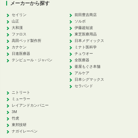
メーカーから探す
セイリン
前田豊吉商店
山正
ソルボ
大和漢
伊藤超短波
ファロス
東芝医療用品
高田ベッド製作所
日本メディックス
カナケン
ミナト医科学
日進医療器
チュウオー
テンピュール・ジャパン
全医療器
釜屋もぐさ本舗
アルケア
日本シグマックス
セラバンド
ニトリート
ミューラー
レイアンドカンパニー
3M
竹虎
東邦技研
ナガイレーベン