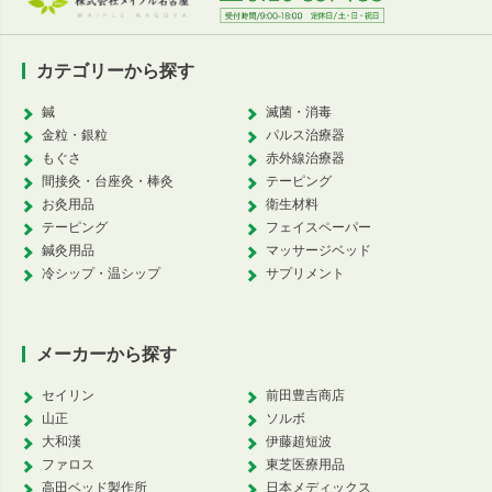
カテゴリーから探す
鍼
滅菌・消毒
金粒・銀粒
パルス治療器
もぐさ
赤外線治療器
間接灸・台座灸・棒灸
テーピング
お灸用品
衛生材料
テーピング
フェイスペーパー
鍼灸用品
マッサージベッド
冷シップ・温シップ
サプリメント
メーカーから探す
セイリン
前田豊吉商店
山正
ソルボ
大和漢
伊藤超短波
ファロス
東芝医療用品
高田ベッド製作所
日本メディックス