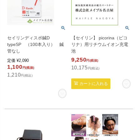
セイリンディスポ鍼D
【セイリン】 picorina（ピコ
typeSP （100本入り） 鍼
リナ）用リチウムイオン充電
管なし
池
9,250
定価
¥
2,090
円(税抜)
1,100
10,175
円(税抜)
円(税込)
1,210
円(税込)
カートに入れる