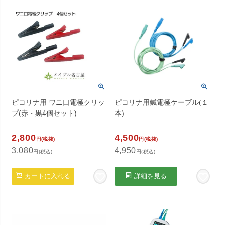
ピコリナ用 ワニ口電極クリッ
ピコリナ用鍼電極ケーブル(１
プ(赤・黒4個セット)
本)
2,800
4,500
円(税抜)
円(税抜)
3,080
4,950
円(税込)
円(税込)
カートに入れる
詳細を見る