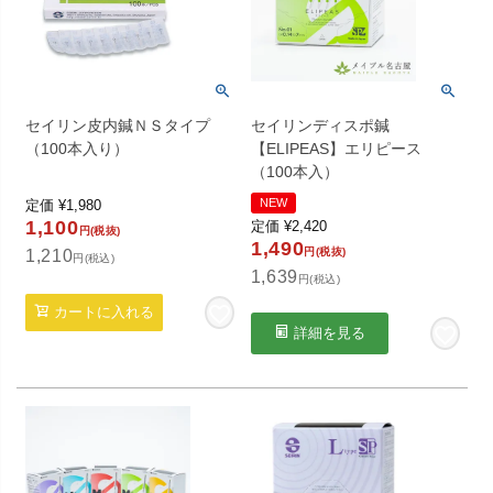
セイリン皮内鍼ＮＳタイプ
セイリンディスポ鍼
（100本入り）
【ELIPEAS】エリピース
（100本入）
NEW
定価
¥
1,980
1,100
定価
¥
2,420
円(税抜)
1,490
円(税抜)
1,210
円(税込)
1,639
円(税込)
カートに入れる
詳細を見る