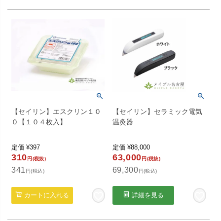
【セイリン】エスクリン１０
【セイリン】セラミック電気
０【１０４枚入】
温灸器
定価
¥
397
定価
¥
88,000
310
63,000
円(税抜)
円(税抜)
341
69,300
円(税込)
円(税込)
カートに入れる
詳細を見る