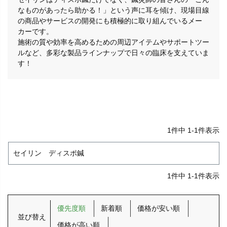
なものがあったら助かる！」という声に耳を傾け、現場目線
の商品やサービスの開発にも積極的に取り組んでいるメー
カーです。
施術の質や効率を高めるための周辺アイテムやサポートツー
ルなど、多彩な製品ラインナップで日々の臨床を支えていま
す！
1
件中
1
-
1
件表示
セイリン ディスポ鍼
1
件中
1
-
1
件表示
優先度順
新着順
価格が安い順
並び替え
価格が高い順