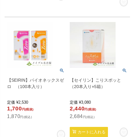
【SEIRIN】パイオネックスゼ
【セイリン】こりスポッと
ロ （100本入り）
（20本入り×5箱）
定価
¥
2,530
定価
¥
3,080
1,700
2,440
円(税抜)
円(税抜)
1,870
2,684
円(税込)
円(税込)
カートに入れる