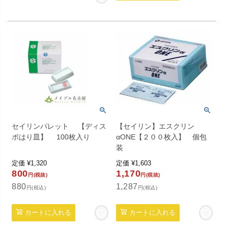
セイリンパレット 【ディス
【セイリン】エスクリン
ポはり皿】 100枚入り
αONE【２００枚入】 個包
装
定価
¥
1,320
定価
¥
1,603
800
1,170
円(税抜)
円(税抜)
880
1,287
円(税込)
円(税込)
カートに入れる
カートに入れる