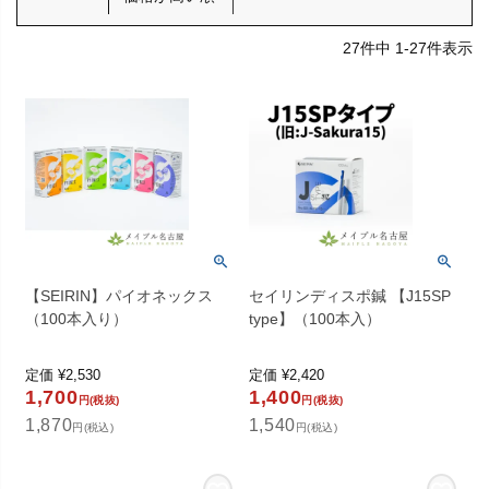
27
件中
1
-
27
件表示
【SEIRIN】パイオネックス
セイリンディスポ鍼 【J15SP
（100本入り）
type】（100本入）
定価
¥
2,530
定価
¥
2,420
1,700
1,400
円(税抜)
円(税抜)
1,870
1,540
円(税込)
円(税込)