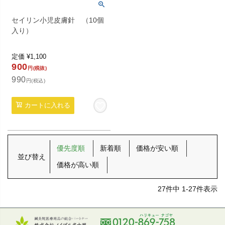
セイリン小児皮膚針 （10個
入り）
定価
¥
1,100
900
円(税抜)
990
円(税込)
カートに入れる
優先度順
新着順
価格が安い順
並び替え
価格が高い順
27
件中
1
-
27
件表示