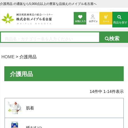
介護用品 の通販なら5,000点以上の豊富な品揃えのメイプル名古屋へ
商品を探す
HOME
介護用品
介護用品
14
件中
1
-
14
件表示
肌着
紙おむつ