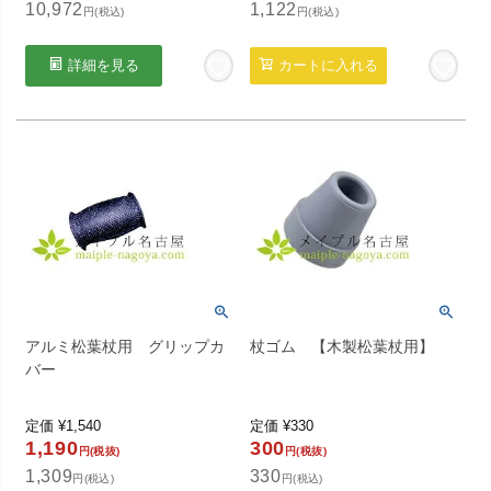
10,972
1,122
円(税込)
円(税込)
詳細を見る
カートに入れる
アルミ松葉杖用 グリップカ
杖ゴム 【木製松葉杖用】
バー
定価
¥
1,540
定価
¥
330
1,190
300
円(税抜)
円(税抜)
1,309
330
円(税込)
円(税込)