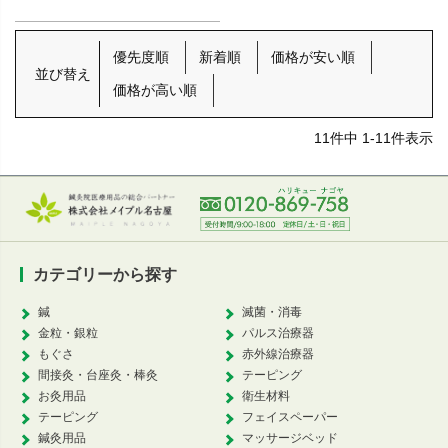
優先度順
新着順
価格が安い順
並び替え
価格が高い順
11
件中
1
-
11
件表示
カテゴリーから探す
鍼
滅菌・消毒
金粒・銀粒
パルス治療器
もぐさ
赤外線治療器
間接灸・台座灸・棒灸
テーピング
お灸用品
衛生材料
テーピング
フェイスペーパー
鍼灸用品
マッサージベッド