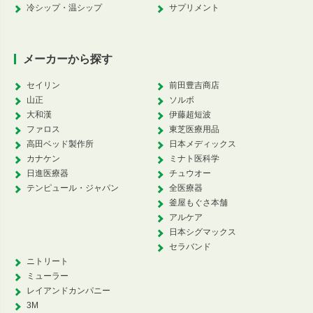
冷シップ・温シップ
サプリメント
メーカーから探す
セイリン
前田豊吉商店
山正
ソルボ
大和漢
伊藤超短波
ファロス
東芝医療用品
高田ベッド製作所
日本メディックス
カナケン
ミナト医科学
日進医療器
チュウオー
テンピュール・ジャパン
全医療器
釜屋もぐさ本舗
アルケア
日本シグマックス
セラバンド
ニトリート
ミューラー
レイアンドカンパニー
3M