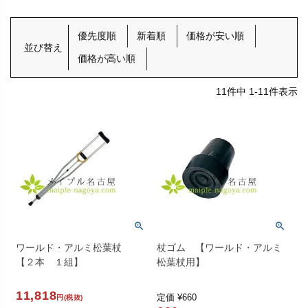
優先度順
新着順
価格が安い順
並び替え
価格が高い順
11
件中
1
-
11
件表示
ワールド・アルミ松葉杖
杖ゴム 【ワールド・アルミ
【２本 １組】
松葉杖用】
11,818
定価
¥
660
円(税抜)