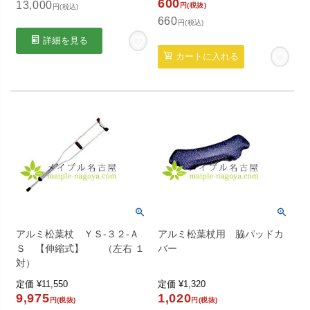
600
13,000
円(税抜)
円(税込)
660
円(税込)
詳細を見る
カートに入れる
アルミ松葉杖 ＹＳ-３２-Ａ
アルミ松葉杖用 脇パッドカ
Ｓ 【伸縮式】 （左右 １
バー
対）
定価
¥
11,550
定価
¥
1,320
9,975
1,020
円(税抜)
円(税抜)