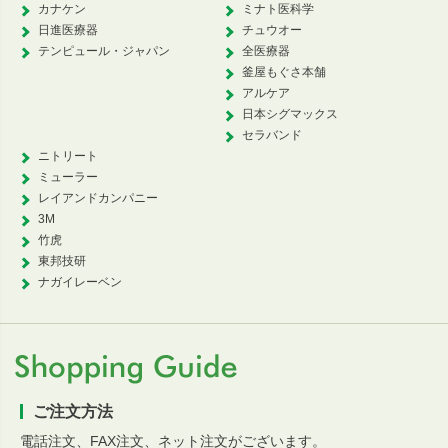
カナケン
ミナト医科学
日進医療器
チュウオー
テンピュール・ジャパン
全医療器
釜屋もぐさ本舗
アルケア
日本シグマックス
セラバンド
ニトリート
ミューラー
レイアンドカンパニー
3M
竹虎
東邦技研
ナガイレーベン
ご注文方法
電話注文、FAX注文、ネット注文がございます。