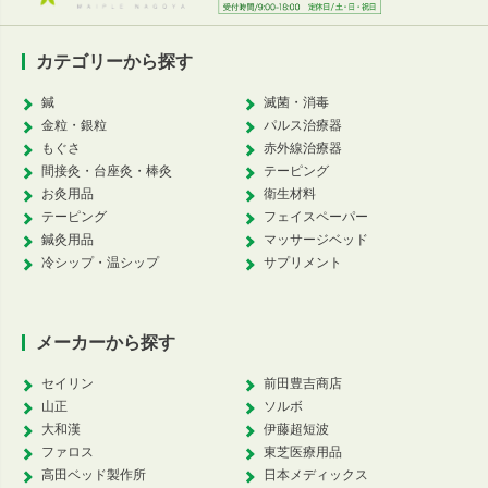
カテゴリーから探す
鍼
滅菌・消毒
金粒・銀粒
パルス治療器
もぐさ
赤外線治療器
間接灸・台座灸・棒灸
テーピング
お灸用品
衛生材料
テーピング
フェイスペーパー
鍼灸用品
マッサージベッド
冷シップ・温シップ
サプリメント
メーカーから探す
セイリン
前田豊吉商店
山正
ソルボ
大和漢
伊藤超短波
ファロス
東芝医療用品
高田ベッド製作所
日本メディックス