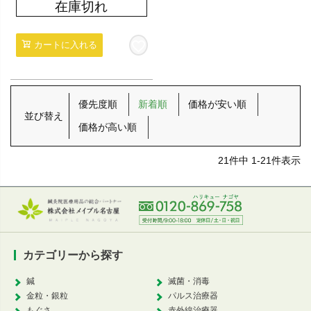
在庫切れ
カートに入れる
優先度順
新着順
価格が安い順
並び替え
価格が高い順
21
件中
1
-
21
件表示
カテゴリーから探す
鍼
滅菌・消毒
金粒・銀粒
パルス治療器
もぐさ
赤外線治療器