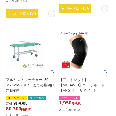
5,445
円(税込)
カートに入れる
カートに入れる
アルミストレッチャー150
【アウトレット】
※2026年8月7日までの期間限
【MCDAVID】ニーサポート
定特価!!
【M401】 サイズ：L
キャンペーン
受注生産品
アウトレット
1,950
定価
¥
176,660
円(税抜)
80,300
2,145
円(税抜)
円(税込)
88,330
円(税込)