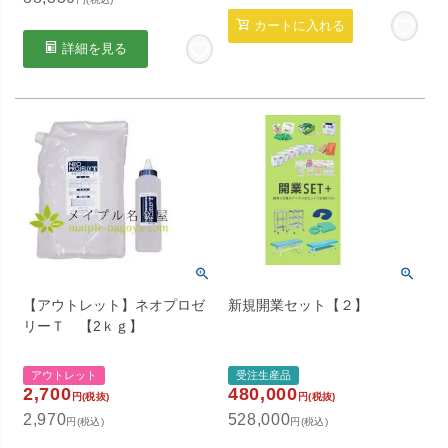
カートに入れる
詳細を見る
【アウトレット】ネオプロゼ
新規開業セット【２】
リーＴ 【2ｋｇ】
アウトレット
受注生産品
2,700
480,000
円(税抜)
円(税抜)
2,970
528,000
円(税込)
円(税込)