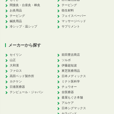
間接灸・台座灸・棒灸
テーピング
お灸用品
衛生材料
テーピング
フェイスペーパー
鍼灸用品
マッサージベッド
冷シップ・温シップ
サプリメント
メーカーから探す
セイリン
前田豊吉商店
山正
ソルボ
大和漢
伊藤超短波
ファロス
東芝医療用品
高田ベッド製作所
日本メディックス
カナケン
ミナト医科学
日進医療器
チュウオー
テンピュール・ジャパン
全医療器
釜屋もぐさ本舗
アルケア
日本シグマックス
セラバンド