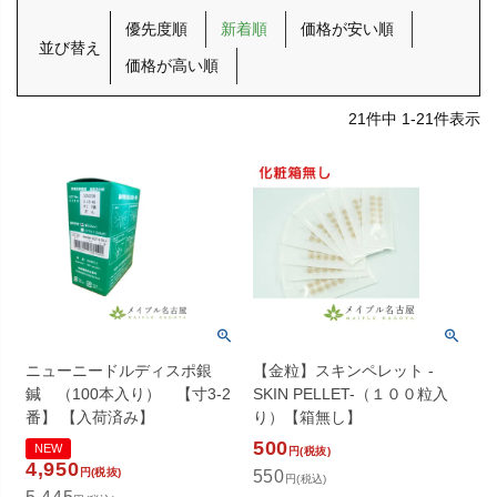
優先度順
新着順
価格が安い順
並び替え
価格が高い順
21
件中
1
-
21
件表示
ニューニードルディスポ銀
【金粒】スキンペレット -
鍼 （100本入り） 【寸3-2
SKIN PELLET-（１００粒入
番】 【入荷済み】
り）【箱無し】
500
NEW
円(税抜)
4,950
円(税抜)
550
円(税込)