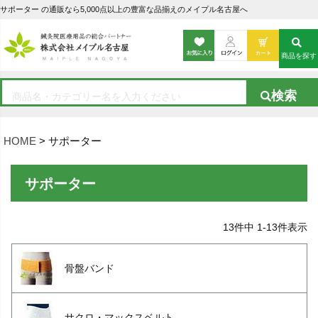
サポーター の通販なら5,000点以上の豊富な品揃えのメイプル名古屋へ
商品を探す
HOME
サポーター
サポーター
13
件中
1
-
13
件表示
骨盤バンド
サクロ・マックスベルト