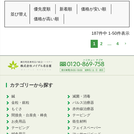
優先度順
新着順
価格が安い順
並び替え
価格が高い順
187
件中
1
-
50
件表示
1
2
…
4
カテゴリーから探す
鍼
滅菌・消毒
金粒・銀粒
パルス治療器
もぐさ
赤外線治療器
間接灸・台座灸・棒灸
テーピング
お灸用品
衛生材料
テーピング
フェイスペーパー
鍼灸用品
マッサージベッド