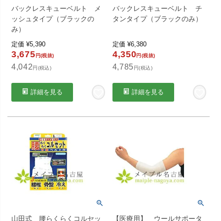
バックレスキューベルト メ
バックレスキューベルト チ
ッシュタイプ（ブラックの
タンタイプ（ブラックのみ）
み）
定価
¥
5,390
定価
¥
6,380
3,675
4,350
円(税抜)
円(税抜)
4,042
4,785
円(税込)
円(税込)
詳細を見る
詳細を見る
山田式 腰らくらくコルセッ
【医療用】 ウールサポータ