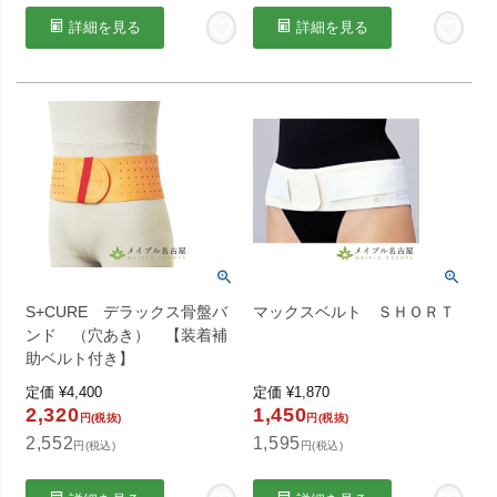
詳細を見る
詳細を見る
S+CURE デラックス骨盤バ
マックスベルト ＳＨＯＲＴ
ンド （穴あき） 【装着補
助ベルト付き】
定価
¥
4,400
定価
¥
1,870
2,320
1,450
円(税抜)
円(税抜)
2,552
1,595
円(税込)
円(税込)