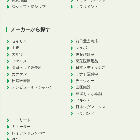
冷シップ・温シップ
サプリメント
メーカーから探す
セイリン
前田豊吉商店
山正
ソルボ
大和漢
伊藤超短波
ファロス
東芝医療用品
高田ベッド製作所
日本メディックス
カナケン
ミナト医科学
日進医療器
チュウオー
テンピュール・ジャパン
全医療器
釜屋もぐさ本舗
アルケア
日本シグマックス
セラバンド
ニトリート
ミューラー
レイアンドカンパニー
3M