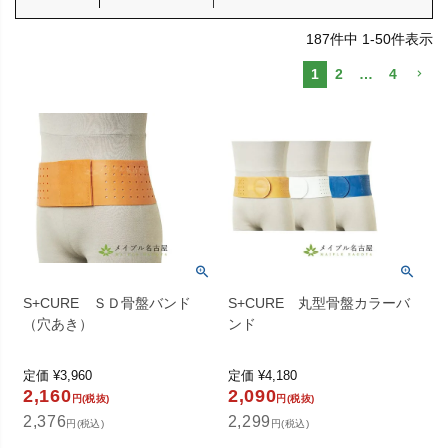
187
件中
1
-
50
件表示
1
2
…
4
S+CURE ＳＤ骨盤バンド
S+CURE 丸型骨盤カラーバ
（穴あき）
ンド
定価
¥
3,960
定価
¥
4,180
2,160
2,090
円(税抜)
円(税抜)
2,376
2,299
円(税込)
円(税込)