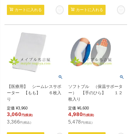
カートに入れる
カートに入れる
【医療用】 シームレスサポ
ソフトブル （保温サポータ
ーター 【もも】 ６枚入
ー） 【手のひら】 １２
り
枚入り
定価
¥
3,960
定価
¥
6,600
3,060
4,980
円(税抜)
円(税抜)
3,366
5,478
円(税込)
円(税込)