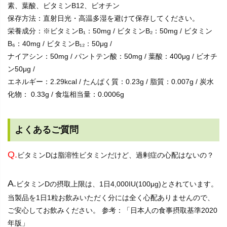
素、葉酸、ビタミンB12、ビオチン
保存方法：直射日光・高温多湿を避けて保存してください。
栄養成分：※ビタミンB₁：50mg / ビタミンB₂：50mg / ビタミン
B₆：40mg / ビタミンB₁₂：50μg /
ナイアシン：50mg / パントテン酸：50mg / 葉酸：400μg / ビオチ
ン50μg /
エネルギー：2.29kcal / たんぱく質：0.23g / 脂質：0.007g / 炭水
化物： 0.33g / 食塩相当量：0.0006g
よくあるご質問
Q.
ビタミンDは脂溶性ビタミンだけど、過剰症の心配はないの？
A.
ビタミンDの摂取上限は、1日4,000IU(100μg)とされています。
当製品を1日1粒お飲みいただく分には全く心配ありませんので、
ご安心してお飲みください。 参考：「日本人の食事摂取基準2020
年版」