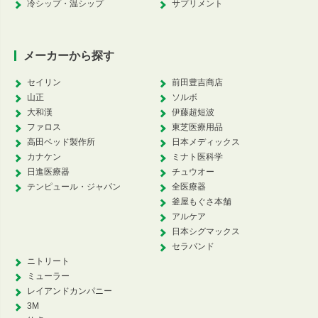
冷シップ・温シップ
サプリメント
メーカーから探す
セイリン
前田豊吉商店
山正
ソルボ
大和漢
伊藤超短波
ファロス
東芝医療用品
高田ベッド製作所
日本メディックス
カナケン
ミナト医科学
日進医療器
チュウオー
テンピュール・ジャパン
全医療器
釜屋もぐさ本舗
アルケア
日本シグマックス
セラバンド
ニトリート
ミューラー
レイアンドカンパニー
3M