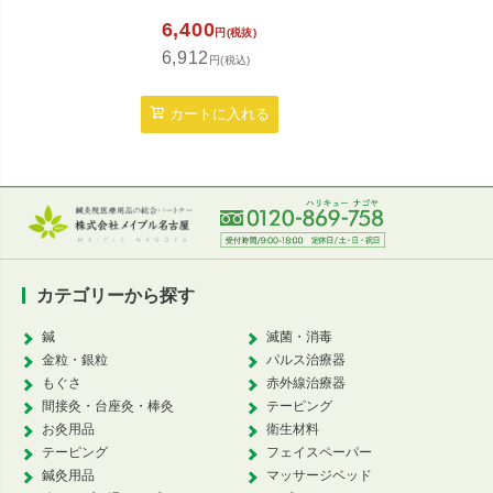
6,400
3,6
円(税抜)
6,912
3,8
円(税込)
カートに入れる
カ
カテゴリーから探す
鍼
滅菌・消毒
金粒・銀粒
パルス治療器
もぐさ
赤外線治療器
間接灸・台座灸・棒灸
テーピング
お灸用品
衛生材料
テーピング
フェイスペーパー
鍼灸用品
マッサージベッド