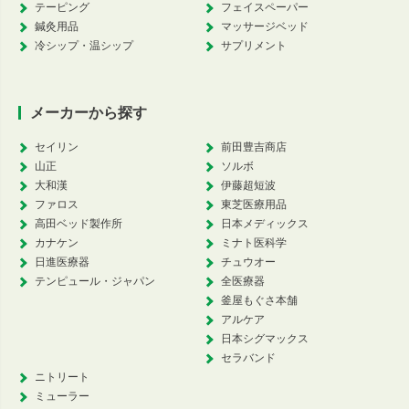
テーピング
フェイスペーパー
鍼灸用品
マッサージベッド
冷シップ・温シップ
サプリメント
メーカーから探す
セイリン
前田豊吉商店
山正
ソルボ
大和漢
伊藤超短波
ファロス
東芝医療用品
高田ベッド製作所
日本メディックス
カナケン
ミナト医科学
日進医療器
チュウオー
テンピュール・ジャパン
全医療器
釜屋もぐさ本舗
アルケア
日本シグマックス
セラバンド
ニトリート
ミューラー