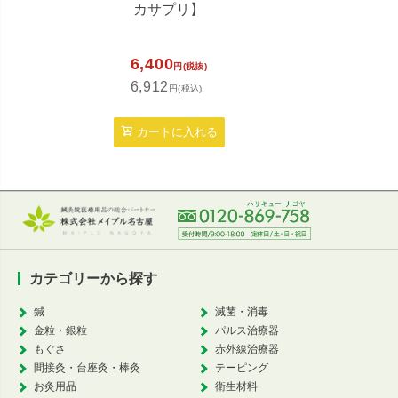
カサプリ】
カ
6,400
3,6
円(税抜)
6,912
3,8
円(税込)
カートに入れる
カ
カテゴリーから探す
鍼
滅菌・消毒
金粒・銀粒
パルス治療器
もぐさ
赤外線治療器
間接灸・台座灸・棒灸
テーピング
お灸用品
衛生材料