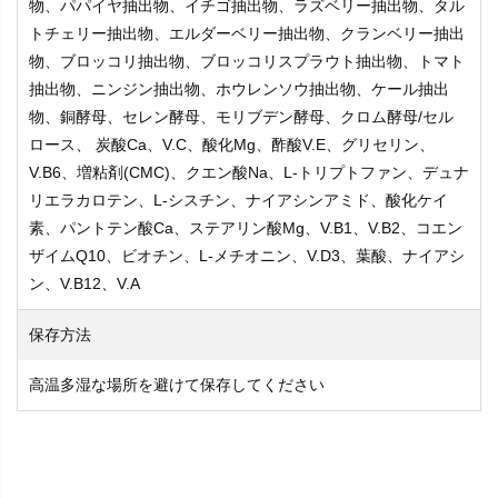
物、パパイヤ抽出物、イチゴ抽出物、ラズベリー抽出物、タル
トチェリー抽出物、エルダーベリー抽出物、クランベリー抽出
物、ブロッコリ抽出物、ブロッコリスプラウト抽出物、トマト
抽出物、ニンジン抽出物、ホウレンソウ抽出物、ケール抽出
物、銅酵母、セレン酵母、モリブデン酵母、クロム酵母/セル
ロース、 炭酸Ca、V.C、酸化Mg、酢酸V.E、グリセリン、
V.B6、増粘剤(CMC)、クエン酸Na、L-トリプトファン、デュナ
リエラカロテン、L-シスチン、ナイアシンアミド、酸化ケイ
素、パントテン酸Ca、ステアリン酸Mg、V.B1、V.B2、コエン
ザイムQ10、ビオチン、L-メチオニン、V.D3、葉酸、ナイアシ
ン、V.B12、V.A
保存方法
高温多湿な場所を避けて保存してください