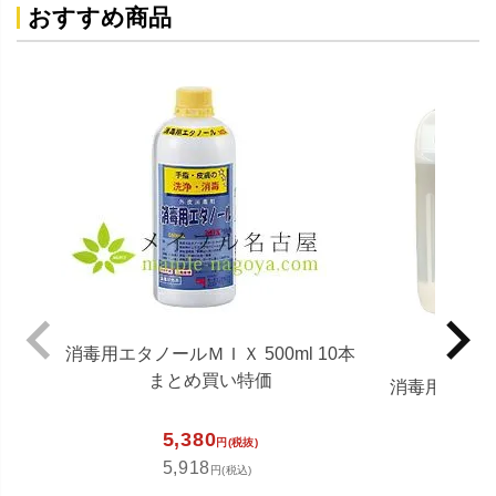
おすすめ商品
消毒用エタノールＭＩＸ 500ml 10本
まとめ買い特価
消毒用エタノ
5,380
円(税抜)
5,918
4,3
円(税込)