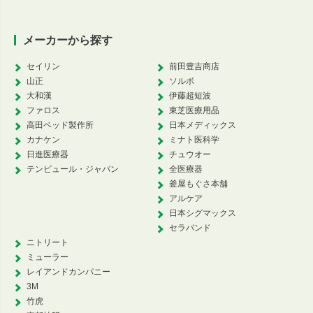
メーカーから探す
セイリン
前田豊吉商店
山正
ソルボ
大和漢
伊藤超短波
ファロス
東芝医療用品
高田ベッド製作所
日本メディックス
カナケン
ミナト医科学
日進医療器
チュウオー
テンピュール・ジャパン
全医療器
釜屋もぐさ本舗
アルケア
日本シグマックス
セラバンド
ニトリート
ミューラー
レイアンドカンパニー
3M
竹虎