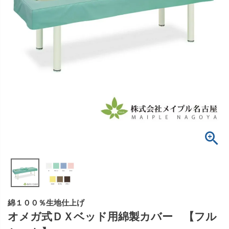
綿１００％生地仕上げ
オメガ式ＤＸベッド用綿製カバー 【フル