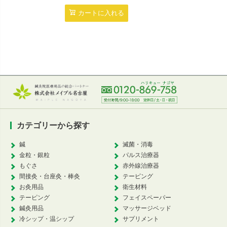
4,7
カートに入れる
カ
カテゴリーから探す
鍼
滅菌・消毒
金粒・銀粒
パルス治療器
もぐさ
赤外線治療器
間接灸・台座灸・棒灸
テーピング
お灸用品
衛生材料
テーピング
フェイスペーパー
鍼灸用品
マッサージベッド
冷シップ・温シップ
サプリメント