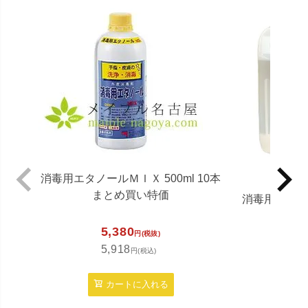
消毒用エタノールＭＩＸ 500ml 10本
まとめ買い特価
消毒用エタノ
5,380
円(税抜)
5,918
4,3
円(税込)
4,7
カートに入れる
カ