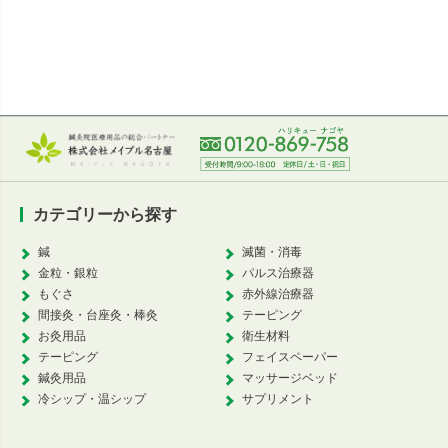
カテゴリーから探す
鍼
滅菌・消毒
金粒・銀粒
パルス治療器
もぐさ
赤外線治療器
間接灸・台座灸・棒灸
テーピング
お灸用品
衛生材料
テーピング
フェイスペーパー
鍼灸用品
マッサージベッド
冷シップ・温シップ
サプリメント