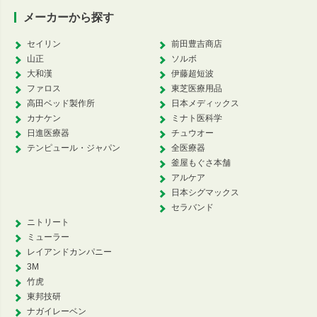
メーカーから探す
セイリン
前田豊吉商店
山正
ソルボ
大和漢
伊藤超短波
ファロス
東芝医療用品
高田ベッド製作所
日本メディックス
カナケン
ミナト医科学
日進医療器
チュウオー
テンピュール・ジャパン
全医療器
釜屋もぐさ本舗
アルケア
日本シグマックス
セラバンド
ニトリート
ミューラー
レイアンドカンパニー
3M
竹虎
東邦技研
ナガイレーベン