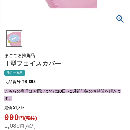
まごころ推薦品
Ｉ型フェイスカバー
受注生産品
商品番号
TB-898
こちらの商品はお届けまでに10日～2週間前後のお時間を頂きま
す。
定価
¥
1,815
990
円(税抜)
1,089
円(税込)