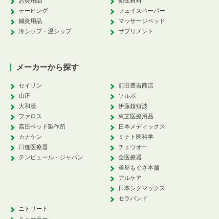
お灸用品
衛生材料
テーピング
フェイスペーパー
鍼灸用品
マッサージベッド
冷シップ・温シップ
サプリメント
メーカーから探す
セイリン
前田豊吉商店
山正
ソルボ
大和漢
伊藤超短波
ファロス
東芝医療用品
高田ベッド製作所
日本メディックス
カナケン
ミナト医科学
日進医療器
チュウオー
テンピュール・ジャパン
全医療器
釜屋もぐさ本舗
アルケア
日本シグマックス
セラバンド
ニトリート