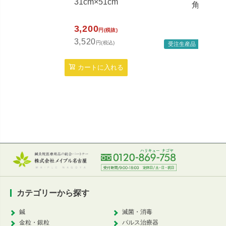
31cm×51cm
角マクラ
3,200
円(税抜)
3,520
円(税込)
受注生産品
定
カートに入れる
48
52
カテゴリーから探す
鍼
滅菌・消毒
金粒・銀粒
パルス治療器