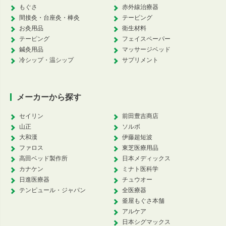
もぐさ
赤外線治療器
間接灸・台座灸・棒灸
テーピング
お灸用品
衛生材料
テーピング
フェイスペーパー
鍼灸用品
マッサージベッド
冷シップ・温シップ
サプリメント
メーカーから探す
セイリン
前田豊吉商店
山正
ソルボ
大和漢
伊藤超短波
ファロス
東芝医療用品
高田ベッド製作所
日本メディックス
カナケン
ミナト医科学
日進医療器
チュウオー
テンピュール・ジャパン
全医療器
釜屋もぐさ本舗
アルケア
日本シグマックス