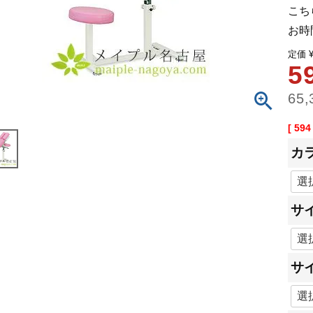
こち
お時
定価
5
65,
[
594
カ
サ
サ