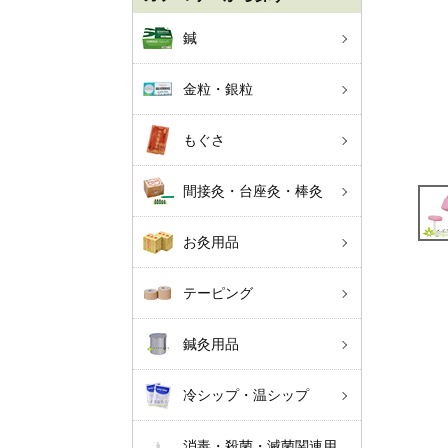
鍼
金粒・銀粒
もぐさ
間接灸・台座灸・棒灸
お灸用品
テーピング
鍼灸用品
冷シップ・温シップ
消毒・殺菌・滅菌関連用