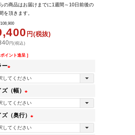
らの商品はお届けまでに1週間～10日前後の
間を頂きます。
¥
108,900
9,400
円(税抜)
340
円(税込)
ポイント進呈 ]
ラー
(
必
イズ（幅）
須
(
)
必
イズ（奥行）
須
(
)