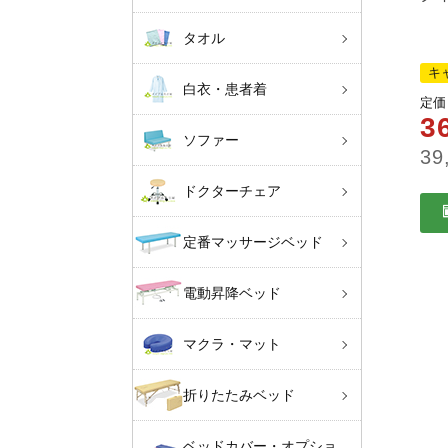
タオル
キ
白衣・患者着
定価
3
ソファー
39
ドクターチェア
定番マッサージベッド
電動昇降ベッド
マクラ・マット
折りたたみベッド
ベッドカバー・オプショ