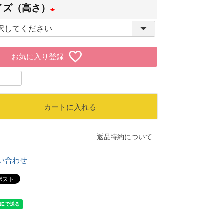
必
イズ（高さ）
須
(
)
必
お気に入り登録
須
)
カートに入れる
返品特約について
い合わせ