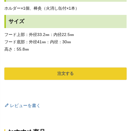
ホルダー×1個、棒灸（火消し缶付×1本）
サイズ
フード上部：外径33.2㎜：内径22.5㎜
フード底部：外径41㎜：内径：30㎜
高さ：55.8㎜
注文する
レビューを書く