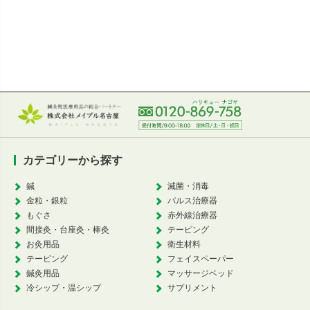
カ
カテゴリーから探す
鍼
滅菌・消毒
金粒・銀粒
パルス治療器
もぐさ
赤外線治療器
間接灸・台座灸・棒灸
テーピング
お灸用品
衛生材料
テーピング
フェイスペーパー
鍼灸用品
マッサージベッド
冷シップ・温シップ
サプリメント