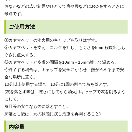
おなかなどの広い範囲やひとりで肩や腰などにお灸をするときに
最適です。
ご使用方法
①カヤマペットの消火用のキャップを取りはずす。
②カヤマペットを支え、コルクを押し、もぐさを5mm程度出しも
ぐさに点火する。
③カヤマペットと皮膚の間隔を10mm～15mm離して温める。
④終了する場合は、キャップを完全にかぶせ、熱が冷めるまで安
全な場所に置く。
10分以上使用する場合、10分に1回の割合で灰を落とす。
(灰を落とす際は、逆さにしてから消火用キャップで灰を削るよう
にして、
灰皿等の安全なものに落とすこと。
灰落とし後は、元の状態に戻し治療を再開すること)
内容量