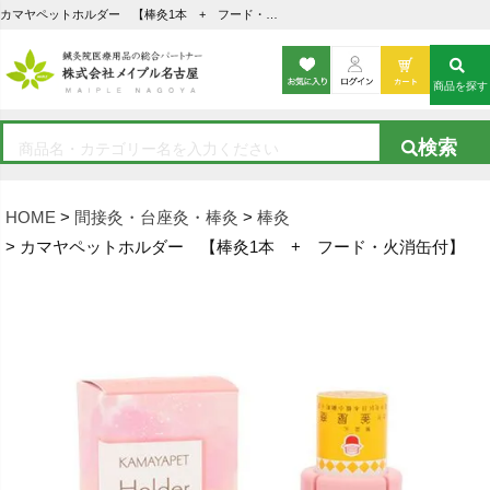
カマヤペットホルダー 【棒灸1本 + フード・火消缶付】の通販なら5,000点以上の豊富な品揃えのメイプル名古屋へ
商品を探す
HOME
間接灸・台座灸・棒灸
棒灸
カマヤペットホルダー 【棒灸1本 + フード・火消缶付】