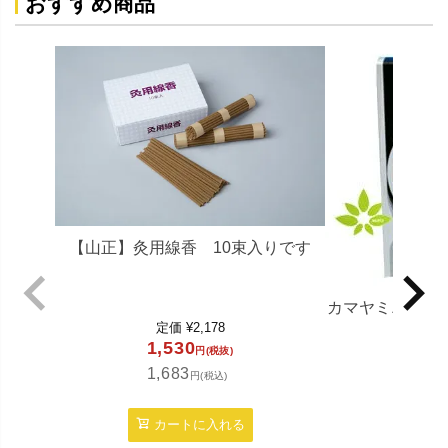
おすすめ商品
【山正】灸用線香 10束入りです
カマヤミニ ス
定価
¥
2,178
1,530
円(税抜)
1,683
円(税込)
定価
11,
カートに入れる
12,5