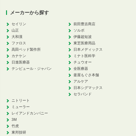
メーカーから探す
セイリン
前田豊吉商店
山正
ソルボ
大和漢
伊藤超短波
ファロス
東芝医療用品
高田ベッド製作所
日本メディックス
カナケン
ミナト医科学
日進医療器
チュウオー
テンピュール・ジャパン
全医療器
釜屋もぐさ本舗
アルケア
日本シグマックス
セラバンド
ニトリート
ミューラー
レイアンドカンパニー
3M
竹虎
東邦技研