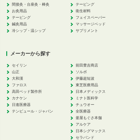
間接灸・台座灸・棒灸
テーピング
お灸用品
衛生材料
テーピング
フェイスペーパー
鍼灸用品
マッサージベッド
冷シップ・温シップ
サプリメント
メーカーから探す
セイリン
前田豊吉商店
山正
ソルボ
大和漢
伊藤超短波
ファロス
東芝医療用品
高田ベッド製作所
日本メディックス
カナケン
ミナト医科学
日進医療器
チュウオー
テンピュール・ジャパン
全医療器
釜屋もぐさ本舗
アルケア
日本シグマックス
セラバンド