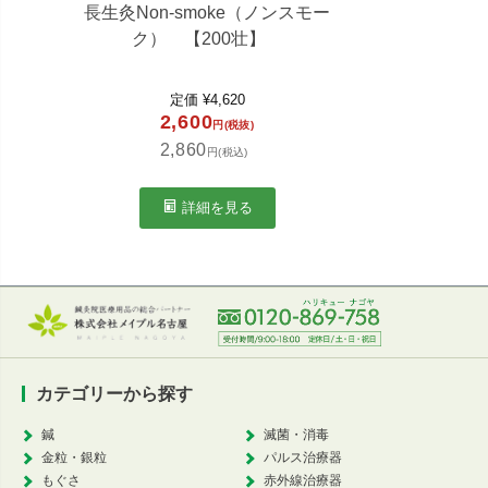
長生灸Non-smoke（ノンスモー
ク） 【200壮】
4,5
4,9
定価
¥
4,620
2,600
円(税抜)
2,860
円(税込)
詳細を見る
カテゴリーから探す
鍼
滅菌・消毒
金粒・銀粒
パルス治療器
もぐさ
赤外線治療器