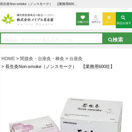
長生灸Non-smoke（ノンスモーク） 【業務用600壮】｜山正の通販ならメイプル名古屋
商品を探す
HOME
間接灸・台座灸・棒灸
台座灸
長生灸Non-smoke（ノンスモーク） 【業務用600壮】