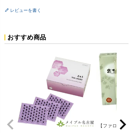
レビューを書く
おすすめ商品
【ファロス】富
とめ