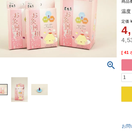
商品
温度
定価
4
4,5
[
41
お問