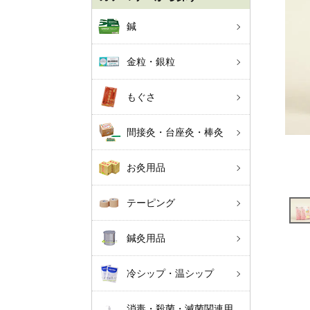
鍼
金粒・銀粒
もぐさ
間接灸・台座灸・棒灸
お灸用品
テーピング
鍼灸用品
冷シップ・温シップ
消毒・殺菌・滅菌関連用