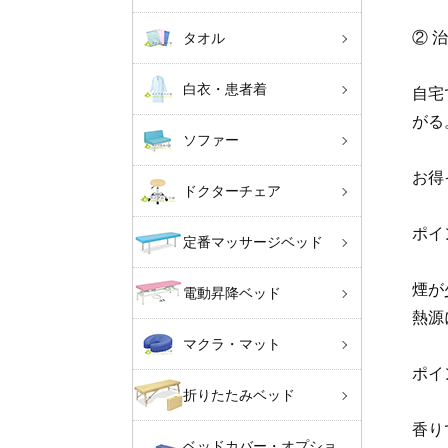
② 
タオル
白衣・患者着
自宅
がる
ソファー
お得
ドクターチェア
ポイ
定番マッサージベッド
煙が
電動昇降ベッド
熱源
マクラ・マット
ポイ
折りたたみベッド
香り
ベッドカバー・オプショ