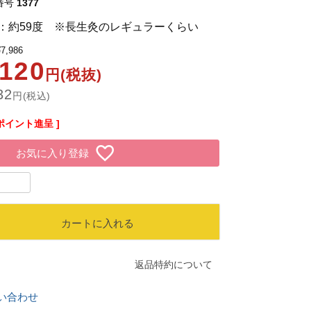
番号
1377
：約59度 ※長生灸のレギュラーくらい
¥
7,986
,120
円(税抜)
32
円(税込)
ポイント進呈 ]
お気に入り登録
カートに入れる
返品特約について
い合わせ