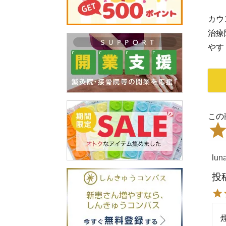
カウ
治療
やす
lun
投