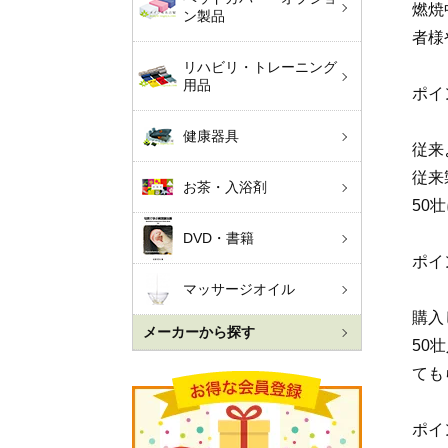
燃焼
ン製品
者様
リハビリ・トレーニング
用品
ポイ
健康器具
従来
従来
お茶・入浴剤
50
DVD・書籍
ポイ
マッサージオイル
購入
メーカーから探す
50
ても
ポイ