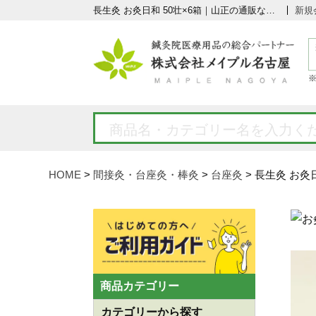
長生灸 お灸日和 50壮×6箱｜山正の通販ならメイプル名古屋
新規
HOME
間接灸・台座灸・棒灸
台座灸
長生灸 お灸日
商品カテゴリー
カテゴリーから探す