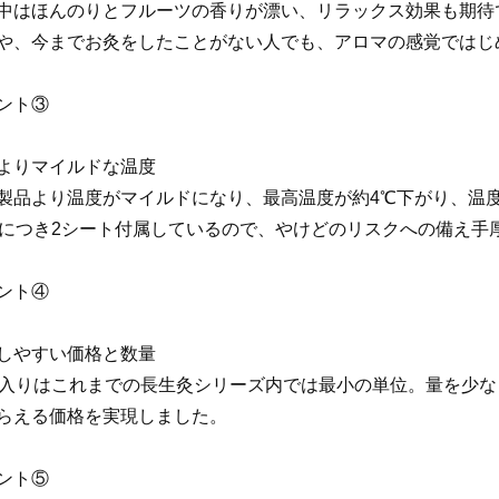
中はほんのりとフルーツの香りが漂い、リラックス効果も期待
や、今までお灸をしたことがない人でも、アロマの感覚ではじ
ント③
よりマイルドな温度
製品より温度がマイルドになり、最高温度が約4℃下がり、温
壮につき2シート付属しているので、やけどのリスクへの備え手
ント④
しやすい価格と数量
壮入りはこれまでの長生灸シリーズ内では最小の単位。量を少
らえる価格を実現しました。
ント⑤