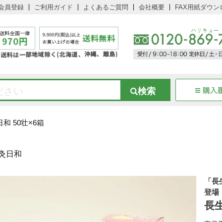
会員登録
ご利用ガイド
よくあるご質問
会社概要
FAX用紙ダウン
和 50壮×6箱
「長
登場
長生