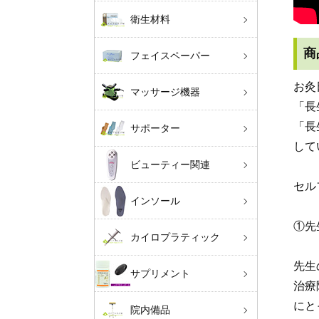
衛生材料
商
フェイスペーパー
お灸
マッサージ機器
「長
「長
サポーター
して
ビューティー関連
セル
インソール
①先
カイロプラティック
先生
サプリメント
治療
にと
院内備品