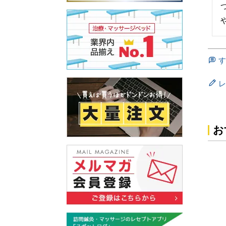
す
レ
お