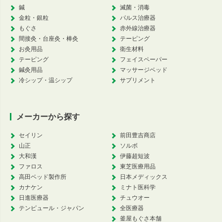
鍼
滅菌・消毒
金粒・銀粒
パルス治療器
もぐさ
赤外線治療器
間接灸・台座灸・棒灸
テーピング
お灸用品
衛生材料
テーピング
フェイスペーパー
鍼灸用品
マッサージベッド
冷シップ・温シップ
サプリメント
メーカーから探す
セイリン
前田豊吉商店
山正
ソルボ
大和漢
伊藤超短波
ファロス
東芝医療用品
高田ベッド製作所
日本メディックス
カナケン
ミナト医科学
日進医療器
チュウオー
テンピュール・ジャパン
全医療器
釜屋もぐさ本舗