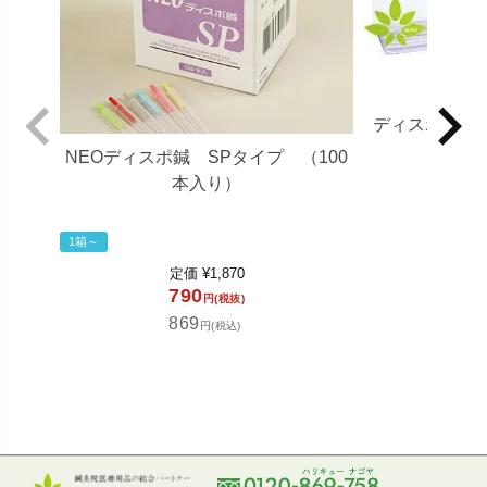
ディスポペーパ
31c
NEOディスポ鍼 SPタイプ （100
本入り）
3,2
3,5
1箱～
定価
¥
1,870
カ
790
円(税抜)
869
円(税込)