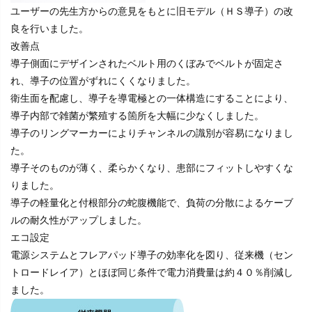
ユーザーの先生方からの意見をもとに旧モデル（ＨＳ導子）の改
良を行いました。
改善点
導子側面にデザインされたベルト用のくぼみでベルトが固定さ
れ、導子の位置がずれにくくなりました。
衛生面を配慮し、導子を導電極との一体構造にすることにより、
導子内部で雑菌が繁殖する箇所を大幅に少なくしました。
導子のリングマーカーによりチャンネルの識別が容易になりまし
た。
導子そのものが薄く、柔らかくなり、患部にフィットしやすくな
りました。
導子の軽量化と付根部分の蛇腹機能で、負荷の分散によるケーブ
ルの耐久性がアップしました。
エコ設定
電源システムとフレアパッド導子の効率化を図り、従来機（セン
トロードレイア）とほぼ同じ条件で電力消費量は約４０％削減し
ました。