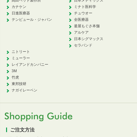
高田ベッド製作所
日本メディックス
カナケン
ミナト医科学
日進医療器
チュウオー
テンピュール・ジャパン
全医療器
釜屋もぐさ本舗
アルケア
日本シグマックス
セラバンド
ニトリート
ミューラー
レイアンドカンパニー
3M
竹虎
東邦技研
ナガイレーベン
ご注文方法