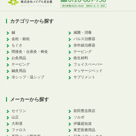
カテゴリーから探す
鍼
滅菌・消毒
金粒・銀粒
パルス治療器
もぐさ
赤外線治療器
間接灸・台座灸・棒灸
テーピング
お灸用品
衛生材料
テーピング
フェイスペーパー
鍼灸用品
マッサージベッド
冷シップ・温シップ
サプリメント
メーカーから探す
セイリン
前田豊吉商店
山正
ソルボ
大和漢
伊藤超短波
ファロス
東芝医療用品