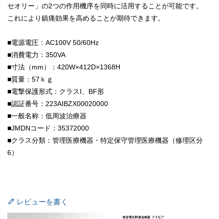
セオリー」の2つの作用機序を同時に活用することが可能です。
これにより鎮痛効果を高めることが期待できます。
■電源電圧：AC100V 50/60Hz
■消費電力：350VA
■寸法（mm）：420W×412D×1368H
■質量：57ｋｇ
■電撃保護形式：クラスI、BF形
■認証番号：223AIBZX00020000
■一般名称：低周波治療器
■JMDNコード：35372000
■クラス分類：管理医療機器・特定保守管理医療機器（修理区分
6）
レビューを書く