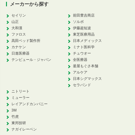
メーカーから探す
セイリン
前田豊吉商店
山正
ソルボ
大和漢
伊藤超短波
ファロス
東芝医療用品
高田ベッド製作所
日本メディックス
カナケン
ミナト医科学
日進医療器
チュウオー
テンピュール・ジャパン
全医療器
釜屋もぐさ本舗
アルケア
日本シグマックス
セラバンド
ニトリート
ミューラー
レイアンドカンパニー
3M
竹虎
東邦技研
ナガイレーベン