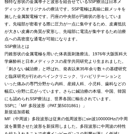
独特な形状の金属導子と波形を組合せているSSP療法は日本メ
ディックスオリジナルの療法です。SSP電極は真鍮に銀メッキを
施した金属製電極です。円座の中央部が円錐状の形をしていま
す。先端部が密着する際に圧力が一点に集中するため、皮膚抵抗
が大きい皮膚の角質が変形し、先端部に電流が集中するため治療
点への高密度な通電が可能になります。
SSP療法とは
円錐形状の金属電極を用いた体表面刺激療法。1976年大阪医科大
学麻酔科と日本メディックスの産学共同研究より生まれました。
「刺さない鍼治療」と呼ばれ、発表以来35年余り数々の基礎研究
と臨床研究が行われペインクリニック、リハビリテーションと
いった痛みの専門分野から内科、産婦人科、小児科、歯科などの
幅広い分野に広がっています。さらに鍼治療の本場、中国、韓国
にも認められSSP療法は、世界各国に輸出されています。
SSPに「MF 多段波形
（PAT.第5031861）
」
新規追加搭載
MF（中周波）多段波形は従来の低周波形にsin波100000Hzの中周
波を重畳させた波形を新採用しました。多段波形に中周波の特性
を組み入れることで皮膚インピーダンスの影響が著しく低減し、