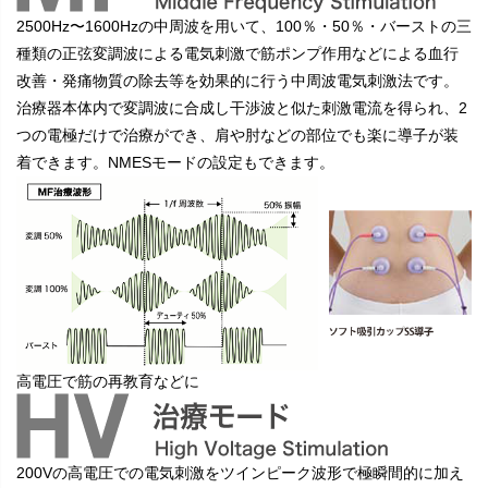
2500Hz〜1600Hzの中周波を用いて、100％・50％・バーストの三
種類の正弦変調波による電気刺激で筋ポンプ作用などによる血行
改善・発痛物質の除去等を効果的に行う中周波電気刺激法です。
治療器本体内で変調波に合成し干渉波と似た刺激電流を得られ、2
つの電極だけで治療ができ、肩や肘などの部位でも楽に導子が装
着できます。NMESモードの設定もできます。
高電圧で筋の再教育などに
200Vの高電圧での電気刺激をツインピーク波形で極瞬間的に加え