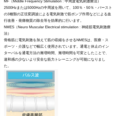
MF
（Middle Frequency Stimulation : 中周波電気刺激療法）
2500Hzまたは5000Hzの中周波を用いて、100％・50％・バースト
の3種類の正弦変調波による電気刺激で筋ポンプ作用などによる血
行改善・発痛物質の除去等を効果的に行います。
NMES
（Neuro Muscular Electrical stimulation : 神経筋電気刺激療
法）
骨格筋に電気刺激を加えて筋の収縮をさせるNMESは、医療・ス
ポーツ・介護などで幅広く使用されています。通電と休止のイン
ターバルを通電方法の漸増時間、漸増時間を可変としたことで、
違和感の少ないより安全な筋力トレーニングが可能になりまし
た。