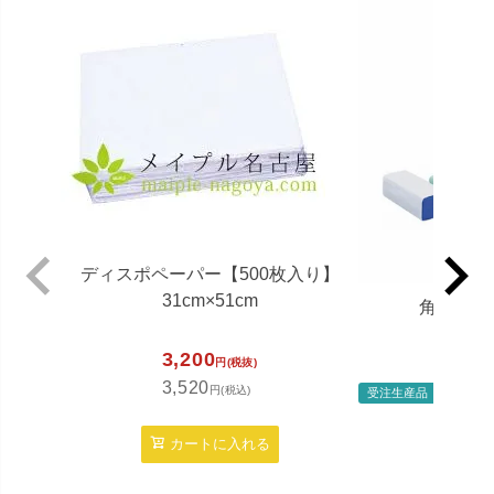
ディスポペーパー【500枚入り】
31cm×51cm
角マクラ
3,200
円(税抜)
3,520
円(税込)
受注生産品
定
カートに入れる
48
52